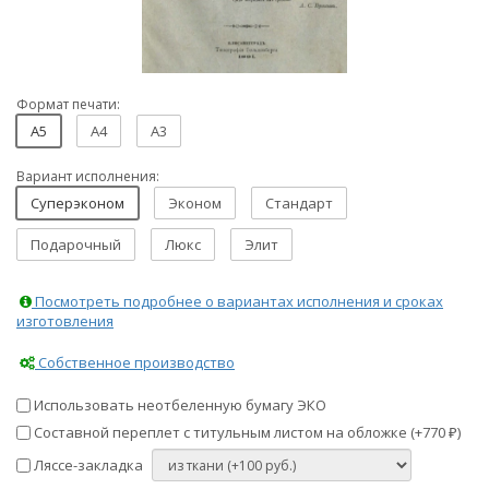
Формат печати:
A5
A4
A3
Вариант исполнения:
Суперэконом
Эконом
Стандарт
Подарочный
Люкс
Элит
Посмотреть подробнее о вариантах исполнения и сроках
изготовления
Собственное производство
Использовать неотбеленную бумагу ЭКО
Составной переплет с титульным листом на обложке (+
770
)
₽
Ляссе-закладка