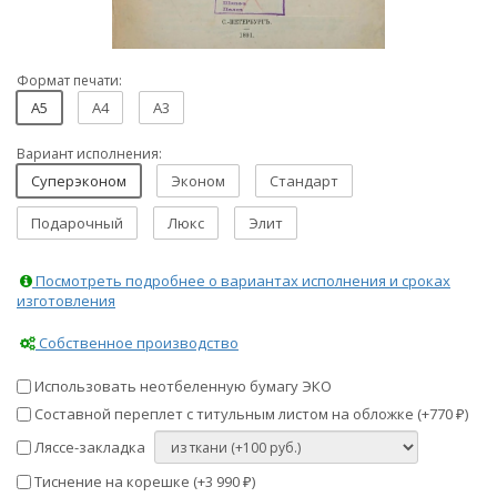
Формат печати:
A5
A4
A3
Вариант исполнения:
Суперэконом
Эконом
Стандарт
Подарочный
Люкс
Элит
Посмотреть подробнее о вариантах исполнения и сроках
изготовления
Собственное производство
Использовать неотбеленную бумагу ЭКО
Составной переплет с титульным листом на обложке (+
770
)
₽
Ляссе-закладка
Тиснение на корешке (+
3 990
)
₽