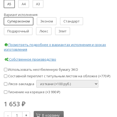
A5
A4
A3
Вариант исполнения:
Суперэконом
Эконом
Стандарт
Подарочный
Люкс
Элит
Посмотреть подробнее о вариантах исполнения и сроках
изготовления
Собственное производство
Использовать неотбеленную бумагу ЭКО
Составной переплет с титульным листом на обложке (+
770
)
₽
Ляссе-закладка
Тиснение на корешке (+
3 990
)
₽
1 653
₽
-
+
В корзину