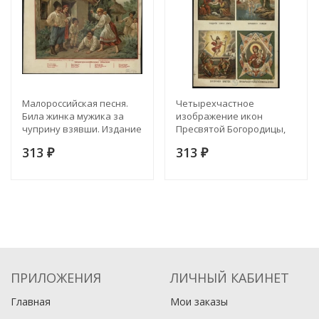
Малороссийская песня.
Четырехчастное
Била жинка мужика за
изображение икон
чуприну взявши. Издание
Пресвятой Богородицы,
1881 года
Рождества Иисуса Христа,
313
313
₽
Богоявления Господня,
₽
Воскресения Христово
ПРИЛОЖЕНИЯ
ЛИЧНЫЙ КАБИНЕТ
Главная
Мои заказы