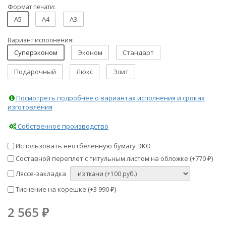
Формат печати:
A5
A4
A3
Вариант исполнения:
Суперэконом
Эконом
Стандарт
Подарочный
Люкс
Элит
Посмотреть подробнее о вариантах исполнения и сроках
изготовления
Собственное производство
Использовать неотбеленную бумагу ЭКО
Составной переплет с титульным листом на обложке (+
770
)
₽
Ляссе-закладка
Тиснение на корешке (+
3 990
)
₽
2 565
₽