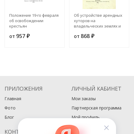
Положение 19-го февраля
Об устройстве арендных
об освобождении
хуторов на
крестьян
владельческих землях и
крестьянском хозяйстве
957
868
от
от
₽
вообще (из сельско-
₽
хозяйственной практики)
ПРИЛОЖЕНИЯ
ЛИЧНЫЙ КАБИНЕТ
Главная
Мои заказы
Фото
Партнерская программа
Блог
Мой профиль
КОНТАКТЫ