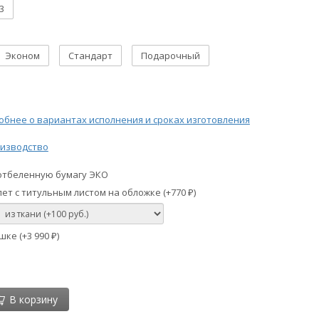
3
Эконом
Стандарт
Подарочный
бнее о вариантах исполнения и сроках изготовления
изводство
отбеленную бумагу ЭКО
ет с титульным листом на обложке (+
770
)
₽
шке (+
3 990
)
₽
В корзину