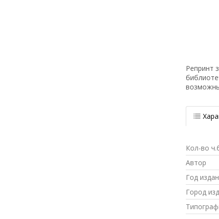
Репринт з
библиоте
возможн
Хара
Кол-во ч.
Автор
Год изда
Город из
Типограф