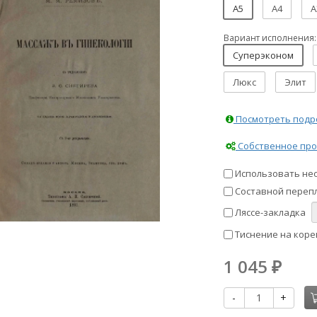
A5
A4
A
Вариант исполнения:
Суперэконом
Люкс
Элит
Посмотреть подро
Собственное про
Использовать не
Составной перепл
Ляссе-закладка
Тиснение на коре
1 045
₽
-
+