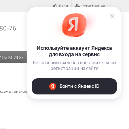
Вход
Регистрация
-80-76
Корзина (
0
)
на сумму
0
₽
ИТЬ КНИГУ?
КОНТАКТЫ
ОТЗЫВЫ
ссаж в гинекологии. Издание 2