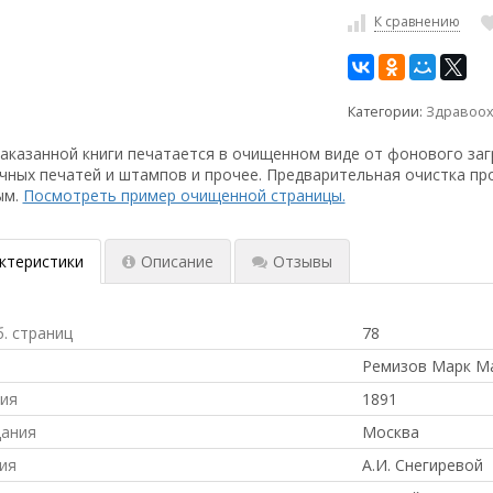
К сравнению
Категории:
Здравоох
аказанной книги печатается в очищенном виде от фонового заг
чных печатей и штампов и прочее. Предварительная очистка пр
ым.
Посмотреть пример очищенной страницы.
ктеристики
Описание
Отзывы
б. страниц
78
Ремизов Марк М
ния
1891
дания
Москва
ия
А.И. Снегиревой