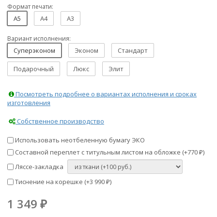
Формат печати:
A5
A4
A3
Вариант исполнения:
Суперэконом
Эконом
Стандарт
Подарочный
Люкс
Элит
Посмотреть подробнее о вариантах исполнения и сроках
изготовления
Собственное производство
Использовать неотбеленную бумагу ЭКО
Составной переплет с титульным листом на обложке (+
770
)
₽
Ляссе-закладка
Тиснение на корешке (+
3 990
)
₽
1 349
₽