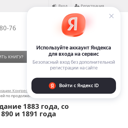
Вход
Регистрация
-80-76
Корзина (
0
)
на сумму
0
₽
ИТЬ КНИГУ?
КОНТАКТЫ
ОТЗЫВЫ
иации. Конгрессы
ей по продолжениям 1890 и 1891 года
ание 1883 года, со
90 и 1891 года