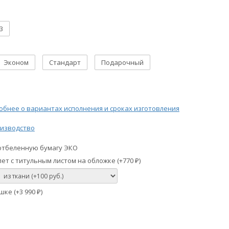
3
Эконом
Стандарт
Подарочный
бнее о вариантах исполнения и сроках изготовления
изводство
отбеленную бумагу ЭКО
ет с титульным листом на обложке (+
770
)
₽
шке (+
3 990
)
₽