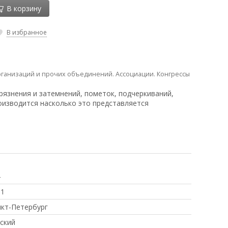
В корзину
В избранное
рганизаций и прочих объединений. Ассоциации. Конгрессы
рязнения и затемнений, пометок, подчеркиваний,
оизводится насколько это представляется
4
91
кт-Петербург
ский