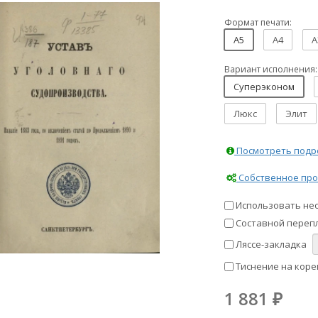
Формат печати:
A5
A4
A
Вариант исполнения:
Суперэконом
Люкс
Элит
Посмотреть подро
Собственное про
Использовать не
Составной перепл
Ляссе-закладка
Тиснение на коре
1 881
₽