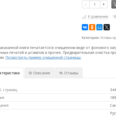
-
+
К сравнению
Категории:
Уставы о
аказанной книги печатается в очищенном виде от фонового заг
чных печатей и штампов и прочее. Предварительная очистка пр
ым.
Посмотреть пример очищенной страницы.
ктеристики
Описание
Отзывы
б. страниц
34
ния
18
дания
Сан
Рус