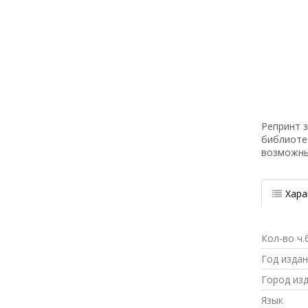
Репринт з
библиоте
возможн
Хара
Кол-во ч.
Год изда
Город из
Язык