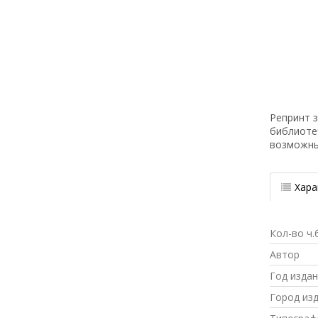
Репринт з
библиоте
возможн
Хара
Кол-во ч.
Автор
Год изда
Город из