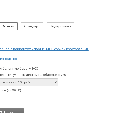
3
Эконом
Стандарт
Подарочный
бнее о вариантах исполнения и сроках изготовления
изводство
отбеленную бумагу ЭКО
ет с титульным листом на обложке (+
770
)
₽
шке (+
3 990
)
₽
В корзину