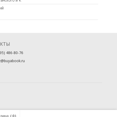
танского и К°
ий
АКТЫ
95) 486-80-76
z@buyabook.ru
зина
0