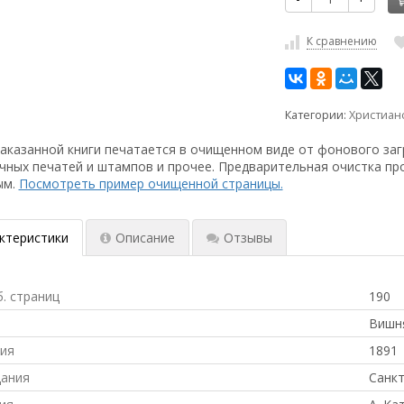
К сравнению
Категории:
Христиан
аказанной книги печатается в очищенном виде от фонового заг
чных печатей и штампов и прочее. Предварительная очистка пр
ым.
Посмотреть пример очищенной страницы.
ктеристики
Описание
Отзывы
б. страниц
190
Вишня
ния
1891
дания
Санкт