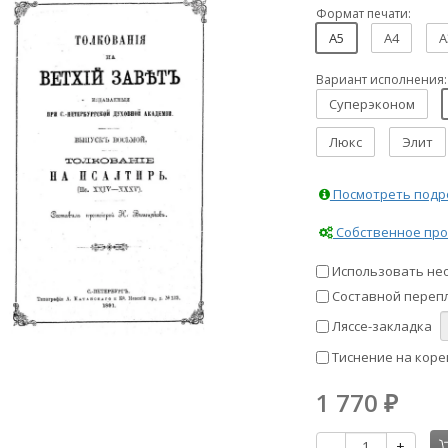
Формат печати:
A5
A4
A
Вариант исполнения:
Суперэконом
Люкс
Элит
Посмотреть подро
Собственное про
Использовать не
Составной перепл
Ляссе-закладка
Тиснение на коре
1 770
₽
-
+