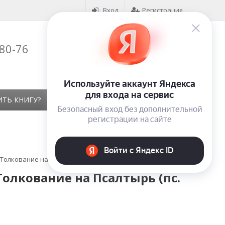
Вход
Регистрация
-80-76
Корзина (
0
)
на сумму
0
₽
ИТЬ КНИГУ?
КОНТАКТЫ
ОТЗЫВЫ
Толкование на Псалтырь (пс. XXIV - XXXV )
Толкование на Псалтырь (пс.