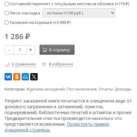
Составной переплет с титульным листом на обложке (+
770
)
₽
Ляссе-закладка
Тиснение на корешке (+
3 990
)
₽
1 286
₽
-
+
В корзину
К сравнению
В избранное
Категории:
Журналы заседаний. Постановления. Отчеты. Доклады
Репринт заказанной книги печатается в очищенном виде от
фонового загрязнения и затемнений, пометок,
подчеркиваний, библиотечных печатей и штампов и прочее.
Предварительная очистка производится насколько это
представляется возможным.
Посмотреть пример
очищенной страницы.