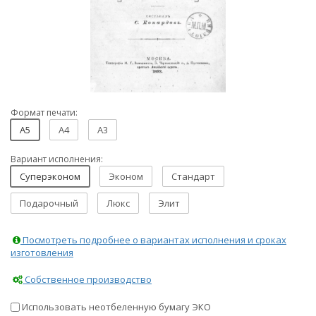
Формат печати:
A5
A4
A3
Вариант исполнения:
Суперэконом
Эконом
Стандарт
Подарочный
Люкс
Элит
Посмотреть подробнее о вариантах исполнения и сроках
изготовления
Собственное производство
Использовать неотбеленную бумагу ЭКО