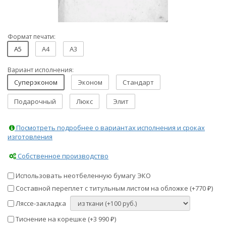
Формат печати:
A5
A4
A3
Вариант исполнения:
Суперэконом
Эконом
Стандарт
Подарочный
Люкс
Элит
Посмотреть подробнее о вариантах исполнения и сроках
изготовления
Собственное производство
Использовать неотбеленную бумагу ЭКО
Составной переплет с титульным листом на обложке (+
770
)
₽
Ляссе-закладка
Тиснение на корешке (+
3 990
)
₽