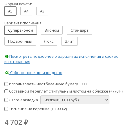
Формат печати:
A5
A4
A3
Вариант исполнения:
Суперэконом
Эконом
Стандарт
Подарочный
Люкс
Элит
Посмотреть подробнее о вариантах исполнения и сроках
изготовления
Собственное производство
Использовать неотбеленную бумагу ЭКО
Составной переплет с титульным листом на обложке (+
770
)
₽
Ляссе-закладка
Тиснение на корешке (+
3 990
)
₽
4 702
₽