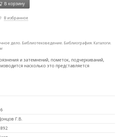
В корзину
В избранное
чное дело. Библиотековедение. Библиография. Каталоги.
ры
рязнения и затемнений, пометок, подчеркиваний,
оизводится насколько это представляется
56
онцов Г.В.
1892