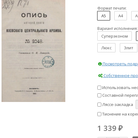
Формат печати:
A5
A4
A
Вариант исполнения:
Суперэконом
Люкс
Элит
Посмотреть подро
Собственное про
Использовать не
Составной перепл
Ляссе-закладка
Тиснение на коре
1 339
₽