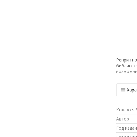
Репринт з
библиоте
возможн
Хара
Кол-во ч.
Автор
Год изда