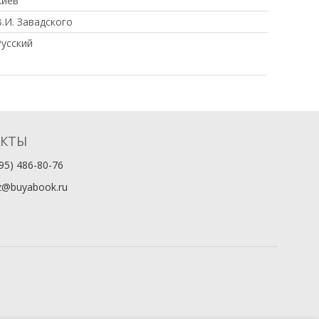
Киев
.И. Завадского
Русский
АКТЫ
95) 486-80-76
z@buyabook.ru