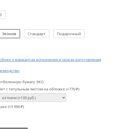
3
Эконом
Стандарт
Подарочный
бнее о вариантах исполнения и сроках изготовления
изводство
отбеленную бумагу ЭКО
ет с титульным листом на обложке (+
770
)
₽
шке (+
3 990
)
₽