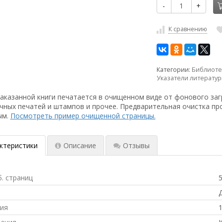
-
+
К сравнению
Категории:
Библиоте
Указатели литерату
аказанной книги печатается в очищенном виде от фонового заг
чных печатей и штампов и прочее. Предварительная очистка пр
ым.
Посмотреть пример очищенной страницы.
ктеристики
Описание
Отзывы
б. страниц
Д
ния