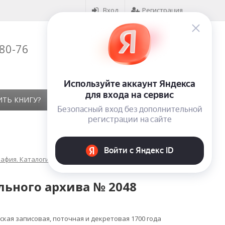
Вход
Регистрация
-80-76
Корзина (
0
)
на сумму
0
₽
ИТЬ КНИГУ?
КОНТАКТЫ
ОТЗЫВЫ
афия. Каталоги. Указатели литературы
льного архива № 2048
ская записовая, поточная и декретовая 1700 года