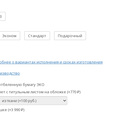
3
Эконом
Стандарт
Подарочный
бнее о вариантах исполнения и сроках изготовления
изводство
отбеленную бумагу ЭКО
ет с титульным листом на обложке (+
770
)
₽
шке (+
3 990
)
₽