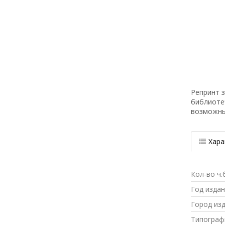
Репринт з
библиоте
возможн
Хара
Кол-во ч.
Год изда
Город из
Типограф