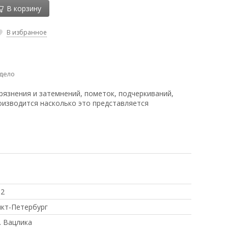
В корзину
В избранное
дело
рязнения и затемнений, пометок, подчеркиваний,
оизводится насколько это представляется
92
кт-Петербург
. Вацлика