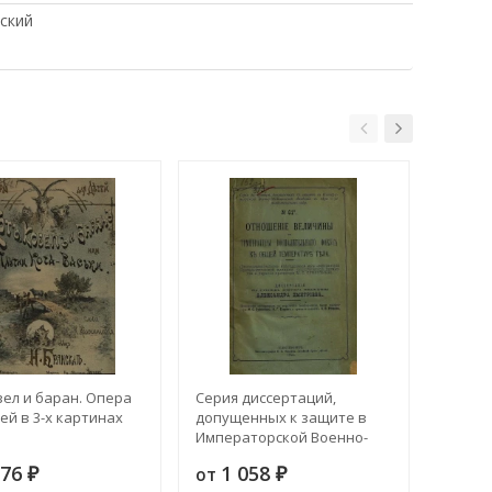
ский
зел и баран. Опера
Серия диссертаций,
Серия 
ей в 3-х картинах
допущенных к защите в
диссе
Императорской Военно-
к защи
медицинской академии в
Военн
176
1 058
9
от
от
₽
1890-91 академическом
₽
академ