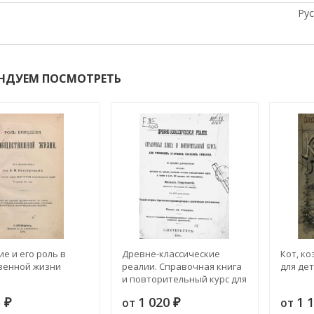
Рус
НДУЕМ ПОСМОТРЕТЬ
е и его роль в
Древне-классические
Кот, ко
венной жизни
реалии. Справочная книга
для дет
и повторительный курс для
учеников старших классов
5
1 020
1 
от
от
₽
гимназий. Часть 2. Издание
₽