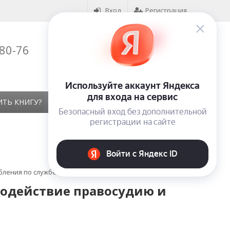
Вход
Регистрация
-80-76
Корзина (
0
)
на сумму
0
₽
ИТЬ КНИГУ?
КОНТАКТЫ
ОТЗЫВЫ
ления по службе
одействие правосудию и