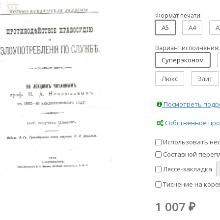
Формат печати:
A5
A4
A
Вариант исполнения:
Суперэконом
Люкс
Элит
Посмотреть подро
Собственное про
Использовать не
Составной перепл
Ляссе-закладка
Тиснение на коре
1 007
₽