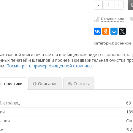
-
+
К сравнению
Категории:
Военное 
аказанной книги печатается в очищенном виде от фонового заг
чных печатей и штампов и прочее. Предварительная очистка пр
ым.
Посмотреть пример очищенной страницы.
ктеристики
Описание
Отзывы
б. страниц
68
ния
18
дания
Сан
ия
В.А