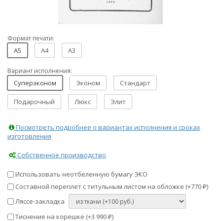
Формат печати:
A5
A4
A3
Вариант исполнения:
Суперэконом
Эконом
Стандарт
Подарочный
Люкс
Элит
Посмотреть подробнее о вариантах исполнения и сроках
изготовления
Собственное производство
Использовать неотбеленную бумагу ЭКО
Составной переплет с титульным листом на обложке (+
770
)
₽
Ляссе-закладка
Тиснение на корешке (+
3 990
)
₽