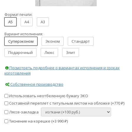
Формат печати:
A5
A4
A3
Вариант исполнения:
Суперэконом
Эконом
Стандарт
Подарочный
Люкс
Элит
Посмотреть подробнее о вариантах исполнения и сроках
изготовления
Собственное производство
Использовать неотбеленную бумагу ЭКО
Составной переплет с титульным листом на обложке (+
770
)
₽
Ляссе-закладка
Тиснение на корешке (+
3 990
)
₽