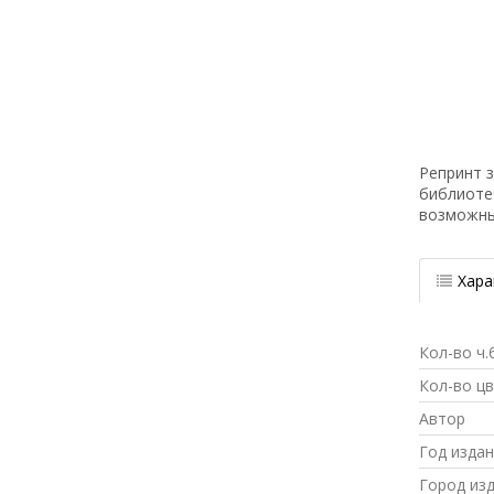
Репринт з
библиоте
возможн
Хара
Кол-во ч.
Кол-во ц
Автор
Год изда
Город из