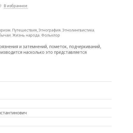
В избранное
Туризм. Путешествия
,
Этнография. Этнолингвистика.
Обычаи. Жизнь народа. Фольклор
рязнения и затемнений, пометок, подчеркиваний,
оизводится насколько это представляется
нстантинович