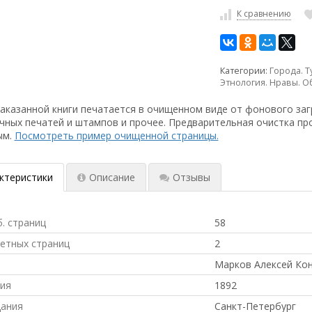
К сравнению
Категории:
Города. 
Этнология. Нравы. 
аказанной книги печатается в очищенном виде от фонового заг
чных печатей и штампов и прочее. Предварительная очистка пр
ым.
Посмотреть пример очищенной страницы.
ктеристики
Описание
Отзывы
б. страниц
58
ветных страниц
2
Марков Алексей Ко
ния
1892
дания
Санкт-Петербург