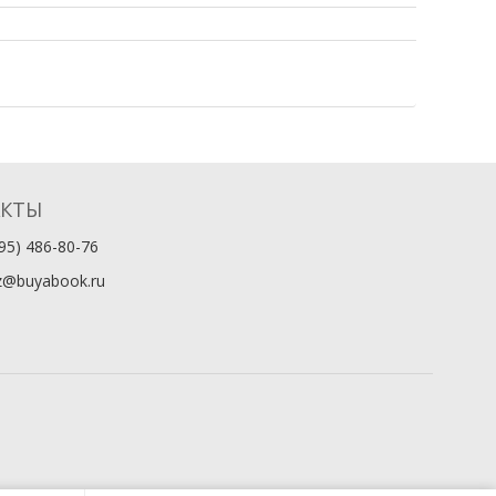
АКТЫ
95) 486-80-76
z@buyabook.ru