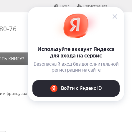
Вход
Регистрация
-80-76
Корзина (
0
)
на сумму
0
₽
ИТЬ КНИГУ?
КОНТАКТЫ
ОТЗЫВЫ
 и французах с картой