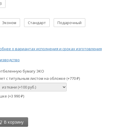
3
Эконом
Стандарт
Подарочный
бнее о вариантах исполнения и сроках изготовления
изводство
отбеленную бумагу ЭКО
ет с титульным листом на обложке (+
770
)
₽
шке (+
3 990
)
₽
В корзину