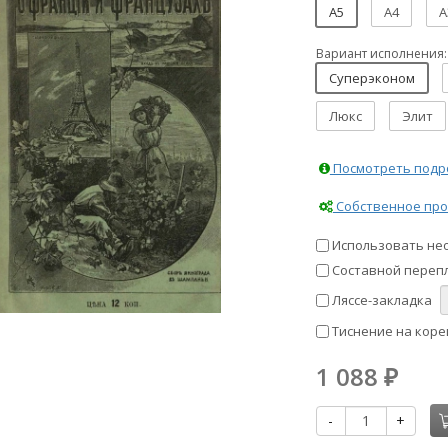
A5
A4
A
Вариант исполнения:
Суперэконом
Люкс
Элит
Посмотреть подро
Собственное про
Использовать не
Составной перепл
Ляссе-закладка
Тиснение на коре
1 088
₽
-
+