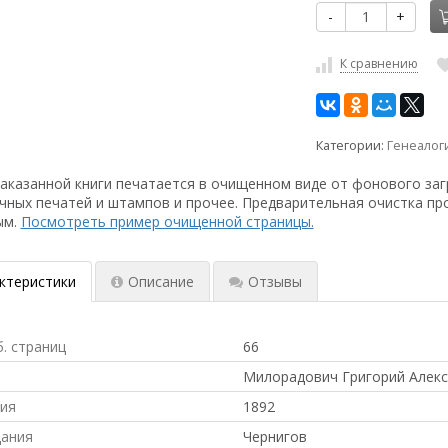
-
+
К сравнению
Категории:
Генеалог
аказанной книги печатается в очищенном виде от фонового заг
чных печатей и штампов и прочее. Предварительная очистка пр
ым.
Посмотреть пример очищенной страницы.
ктеристики
Описание
Отзывы
б. страниц
66
Милорадович Григорий Алек
ния
1892
дания
Чернигов