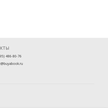
АКТЫ
95) 486-80-76
z@buyabook.ru