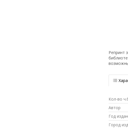
Репринт з
библиоте
возможн
Хара
Кол-во ч.
Автор
Год изда
Город из