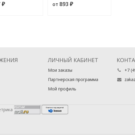
7
893
от
иях и
₽
родословную книгу,
₽
иатах. 3.
разделенную на шесть
ммы
частей
ЖЕНИЯ
ЛИЧНЫЙ КАБИНЕТ
КОНТ
Мои заказы
+7 (4
Партнерская программа
zaka
Мой профиль