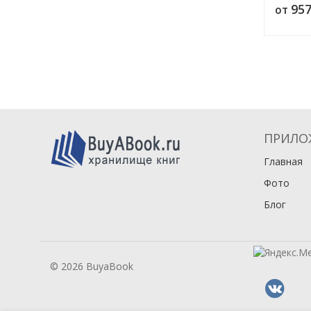
95
от
стипенд
стипенд
Програ
ПРИЛО
Главная
Фото
Блог
© 2026 BuyaBook