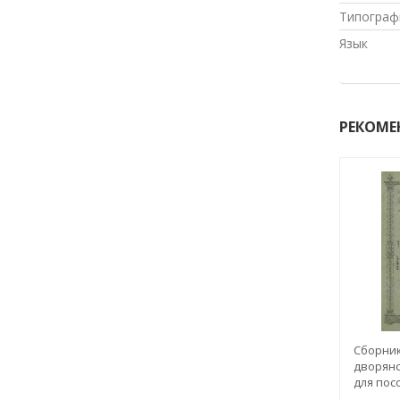
Типограф
Язык
РЕКОМЕ
Сборник
дворянс
для пос
и другие