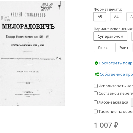
Формат печати:
A5
A4
A
Вариант исполнения:
Суперэконом
Люкс
Элит
Посмотреть подро
Собственное про
Использовать не
Составной перепл
Ляссе-закладка
Тиснение на коре
1 007
₽