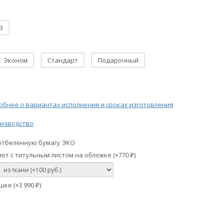
3
Эконом
Стандарт
Подарочный
бнее о вариантах исполнения и сроках изготовления
изводство
отбеленную бумагу ЭКО
ет с титульным листом на обложке (+
770
)
₽
шке (+
3 990
)
₽