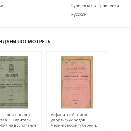
ия
Губернского Правления
Русский
НДУЕМ ПОСМОТРЕТЬ
 Черниговского
Алфавитный список
тва. 1. Капиталы
дворянских родов
обия на воспитание
Черниговской губернии,
. 2. Правила о
внесенных в дворянскую