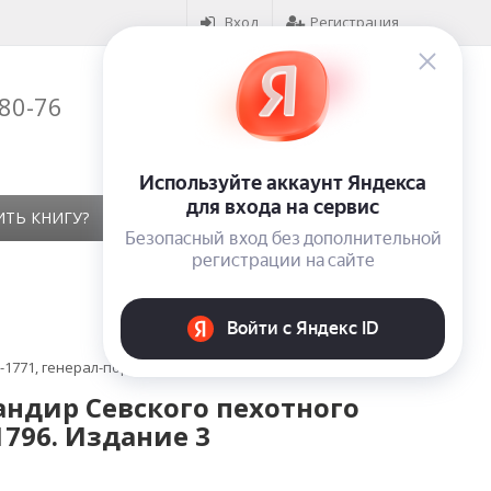
Вход
Регистрация
-80-76
Корзина (
0
)
на сумму
0
₽
ИТЬ КНИГУ?
КОНТАКТЫ
ОТЗЫВЫ
771, генерал-поручик 1779†1796. Издание 3
ндир Севского пехотного
1796. Издание 3