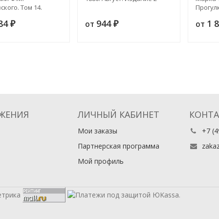
ского. Том 14.
Прогул
Карамазовы. Роман
384
944
1 
от
от
ех частях с
₽
₽
м. Том 2
ЖЕНИЯ
ЛИЧНЫЙ КАБИНЕТ
КОНТ
Мои заказы
+7 (4
Партнерская программа
zaka
Мой профиль