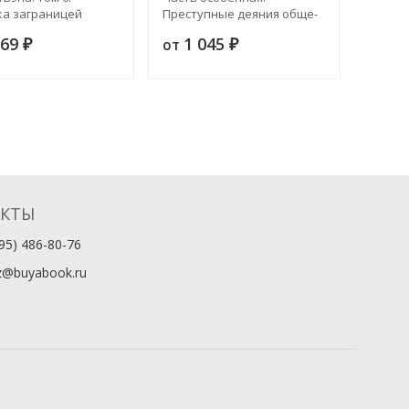
ка заграницей
Преступные деяния обще-
Издани
служебные и общие
869
1 045
8
от
от
₽
₽
АКТЫ
95) 486-80-76
z@buyabook.ru