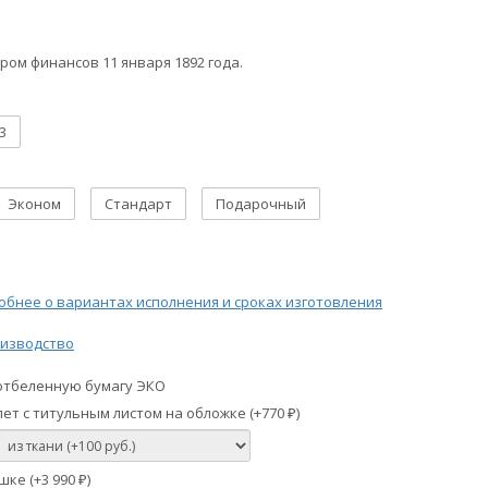
ром финансов 11 января 1892 года.
3
Эконом
Стандарт
Подарочный
бнее о вариантах исполнения и сроках изготовления
изводство
отбеленную бумагу ЭКО
ет с титульным листом на обложке (+
770
)
₽
шке (+
3 990
)
₽