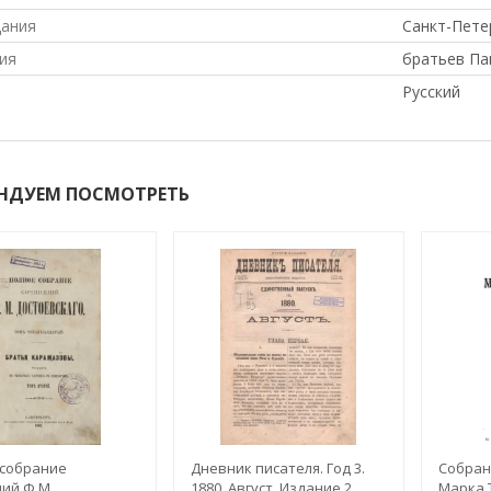
дания
Санкт-Пете
ия
братьев Па
Русский
НДУЕМ ПОСМОТРЕТЬ
 собрание
Дневник писателя. Год 3.
Собран
ий Ф.М.
1880. Август. Издание 2
Марка Т