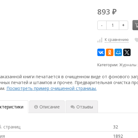
893
₽
-
+
К сравнению
Категории:
Журналы 
аказанной книги печатается в очищенном виде от фонового заг
чных печатей и штампов и прочее. Предварительная очистка пр
ым.
Посмотреть пример очищенной страницы.
ктеристики
Описание
Отзывы
б. страниц
32
ния
1892