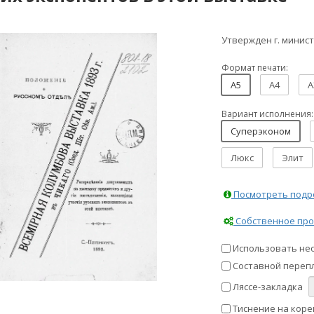
Утвержден г. минист
Формат печати:
A5
A4
A
Вариант исполнения:
Суперэконом
Люкс
Элит
Посмотреть подро
Собственное про
Использовать не
Составной перепл
Ляссе-закладка
Тиснение на коре