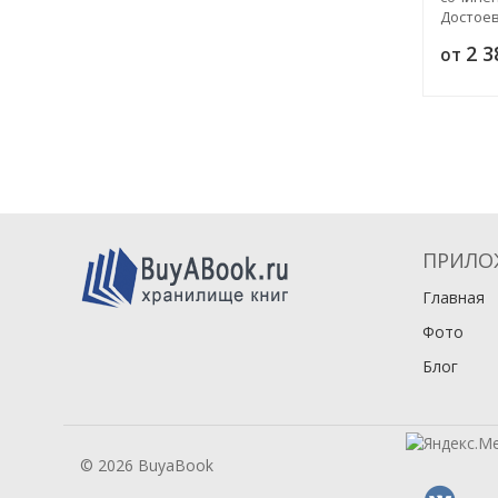
Достоев
Братья 
2 
от
в четыр
эпилого
ПРИЛО
Главная
Фото
Блог
© 2026 BuyaBook