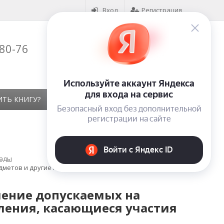
Вход
Регистрация
-80-76
Корзина (
0
)
на сумму
0
₽
ИТЬ КНИГУ?
КОНТАКТЫ
ОТЗЫВЫ
лады
дметов и другие постановления, касающиеся участия
ление допускаемых на
ления, касающиеся участия