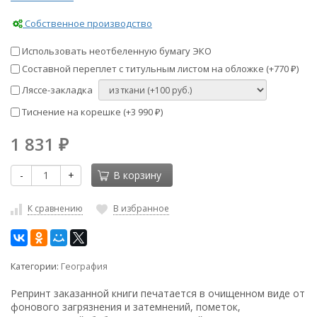
Собственное производство
Использовать неотбеленную бумагу ЭКО
Составной переплет с титульным листом на обложке (+
770
)
₽
Ляссе-закладка
Тиснение на корешке (+
3 990
)
₽
1 831
₽
-
+
В корзину
К сравнению
В избранное
Категории:
География
Репринт заказанной книги печатается в очищенном виде от
фонового загрязнения и затемнений, пометок,