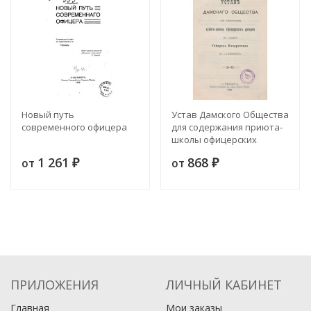
Новый путь
Устав Дамского Общества
современного офицера
для содержания приюта-
школы офицерских
дочерей в память
1 261
868
от
от
₽
Генерала Кондратенко в
₽
Санкт-Петербурге
ПРИЛОЖЕНИЯ
ЛИЧНЫЙ КАБИНЕТ
Главная
Мои заказы