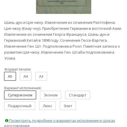
Шань-дун и Цзя-чжоу. Извлечения из сочинения Рихтгофена.
Цзя-чжоу (Киау-чоу). Приобретение Германии в восточной Азии.
Извлечение из сочинения Георга Франциуса. Шань-дун и
Германский Китай в 1898 году. Сочинение Гессе-Вартега.
Извлечение Ген. Шт. Подполковника Рооп. Памятная записка о
развитии Цзя-чжоу. Извлечение Ген. Штаба подполковника
Усова.
Формат печати:
A5
A4
A3
Вариант исполнения:
Суперэконом
Эконом
Стандарт
Подарочный
Люкс
Элит
Посмотреть подробнее о вариантах исполнения и сроках
изготовления