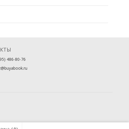
АКТЫ
95) 486-80-76
z@buyabook.ru
зина
0