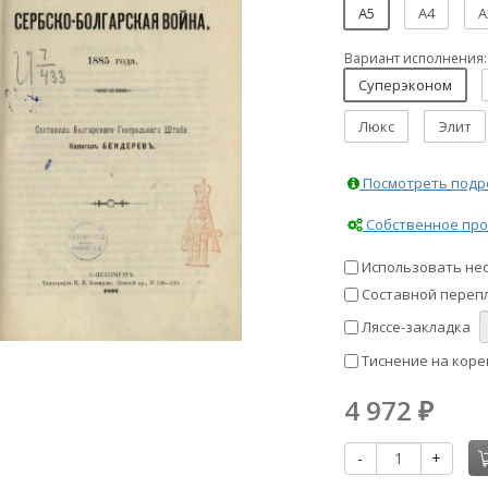
A5
A4
A
Вариант исполнения:
Суперэконом
Люкс
Элит
Посмотреть подро
Собственное про
Использовать не
Составной перепл
Ляссе-закладка
Тиснение на коре
4 972
₽
-
+