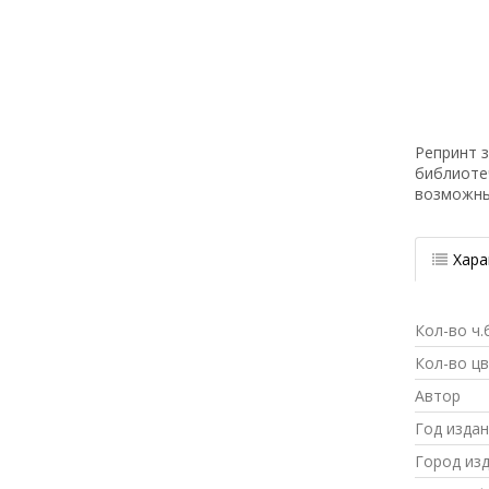
Репринт з
библиоте
возможн
Хара
Кол-во ч.
Кол-во ц
Автор
Год изда
Город из