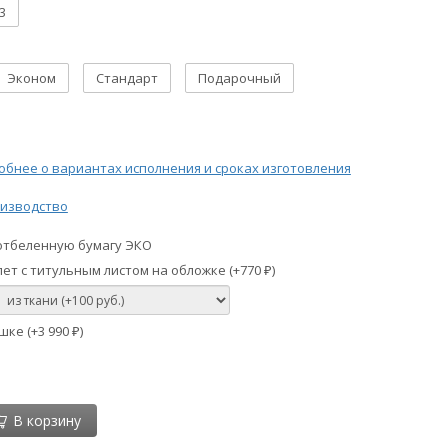
3
Эконом
Стандарт
Подарочный
бнее о вариантах исполнения и сроках изготовления
изводство
отбеленную бумагу ЭКО
ет с титульным листом на обложке (+
770
)
₽
шке (+
3 990
)
₽
В корзину