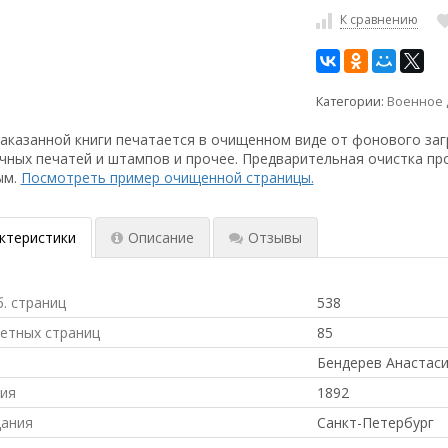
К сравнению
Категории:
Военное 
аказанной книги печатается в очищенном виде от фонового заг
чных печатей и штампов и прочее. Предварительная очистка пр
ым.
Посмотреть пример очищенной страницы.
ктеристики
Описание
Отзывы
б. страниц
538
ветных страниц
85
Бендерев Анастас
ния
1892
дания
Санкт-Петербург