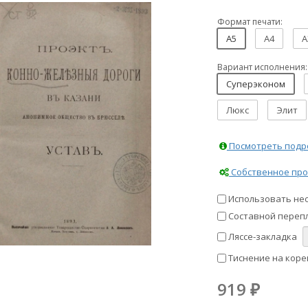
Формат печати:
A5
A4
A
Вариант исполнения:
Суперэконом
Люкс
Элит
Посмотреть подро
Собственное про
Использовать не
Составной перепл
Ляссе-закладка
Тиснение на коре
919
₽