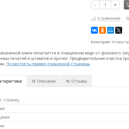
-
+
К сравнению
Категории:
Уставы о
аказанной книги печатается в очищенном виде от фонового заг
чных печатей и штампов и прочее. Предварительная очистка пр
ым.
Посмотреть пример очищенной страницы.
ктеристики
Описание
Отзывы
б. страниц
ния
дания
ия