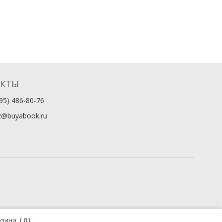
АКТЫ
95) 486-80-76
z@buyabook.ru
зина
0