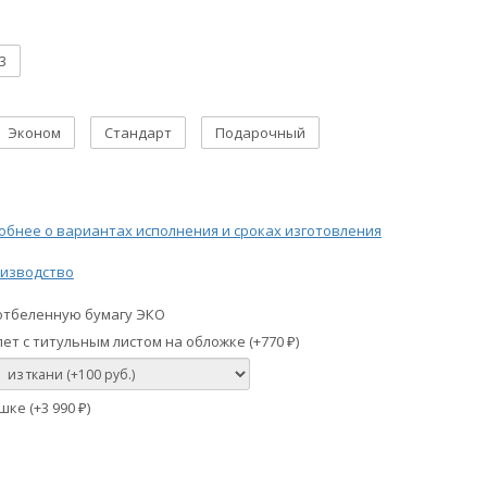
3
Эконом
Стандарт
Подарочный
бнее о вариантах исполнения и сроках изготовления
изводство
отбеленную бумагу ЭКО
ет с титульным листом на обложке (+
770
)
₽
шке (+
3 990
)
₽