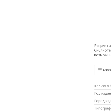
Репринт з
библиоте
возможн
Хара
Кол-во ч.
Год изда
Город из
Типограф