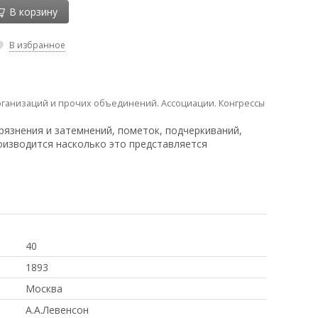
В корзину
В избранное
рганизаций и прочих объединений. Ассоциации. Конгрессы
рязнения и затемнений, пометок, подчеркиваний,
оизводится насколько это представляется
40
1893
Москва
А.А.Левенсон