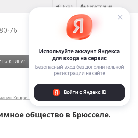
Вход
Регистрация
-80-76
Корзина (
0
)
на сумму
0
₽
ИТЬ КНИГУ?
КОНТАКТЫ
ОТЗЫВЫ
иации. Конгрессы
имное общество в Брюсселе.