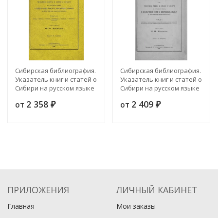
Сибирская библиография.
Сибирская библиография.
Указатель книг и статей о
Указатель книг и статей о
Сибири на русском языке
Сибири на русском языке
и одних только книг на
и одних только книг на
2 358
2 409
от
от
иностранных языках за
₽
иностранных языках за
₽
весь период
весь период
книгопечатания. Том 2
книгопечатания. Том 1
ПРИЛОЖЕНИЯ
ЛИЧНЫЙ КАБИНЕТ
Главная
Мои заказы