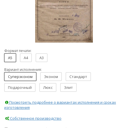
Формат печати:
A5
A4
A3
Вариант исполнения:
Суперэконом
Эконом
Стандарт
Подарочный
Люкс
Элит
Посмотреть подробнее о вариантах исполнения и сроках
изготовления
Собственное производство