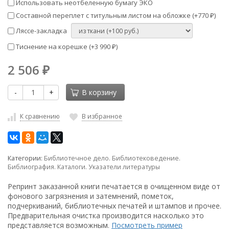
Использовать неотбеленную бумагу ЭКО
Составной переплет с титульным листом на обложке (+
770
)
₽
Ляссе-закладка
Тиснение на корешке (+
3 990
)
₽
2 506
₽
-
+
В корзину
К сравнению
В избранное
Категории:
Библиотечное дело. Библиотековедение.
Библиография. Каталоги. Указатели литературы
Репринт заказанной книги печатается в очищенном виде от
фонового загрязнения и затемнений, пометок,
подчеркиваний, библиотечных печатей и штампов и прочее.
Предварительная очистка производится насколько это
представляется возможным.
Посмотреть пример