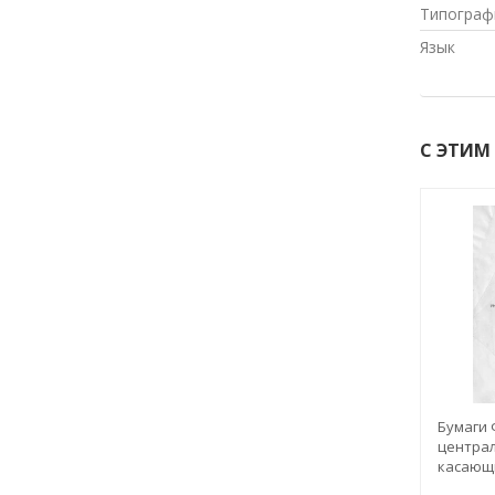
Типограф
Язык
С ЭТИМ
Бумаги 
централ
касающи
Часть 1