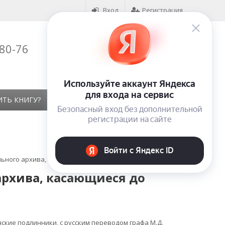
Вход
Регистрация
-80-76
Корзина (
0
)
на сумму
0
₽
ИТЬ КНИГУ?
КОНТАКТЫ
ОТЗЫВЫ
ного архива, касающиеся до России. Часть 2
архива, касающиеся до
ские подлинники, с русским переводом графа М.Д.