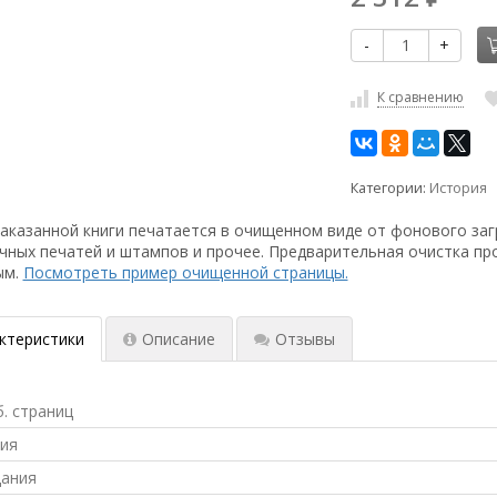
-
+
К сравнению
Категории:
История
аказанной книги печатается в очищенном виде от фонового заг
чных печатей и штампов и прочее. Предварительная очистка пр
ым.
Посмотреть пример очищенной страницы.
ктеристики
Описание
Отзывы
б. страниц
ния
дания