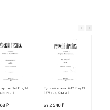
 архив. 1-4. Год 14.
Русский архив. 9-12. Год 13.
Русский
д. Книга 1
1875 год. Книга 3
1875 го
468
2 540
2 
от
от
₽
₽