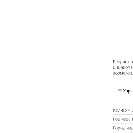
Репринт з
библиоте
возможн
Хара
Кол-во ч.
Год изда
Город из