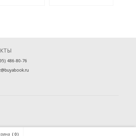
АКТЫ
95) 486-80-76
z@buyabook.ru
зина
0