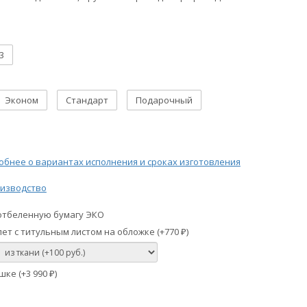
3
Эконом
Стандарт
Подарочный
бнее о вариантах исполнения и сроках изготовления
изводство
отбеленную бумагу ЭКО
ет с титульным листом на обложке (+
770
)
₽
шке (+
3 990
)
₽