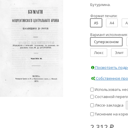
Бутурлина.
Формат печати:
A5
A4
A
Вариант исполнения:
Суперэконом
Люкс
Элит
Посмотреть подро
Собственное про
Использовать не
Составной перепл
Ляссе-закладка
Тиснение на коре
2 312
₽