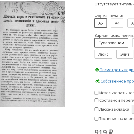
Отсутствует титульн
Формат печати:
A5
A4
A
Вариант исполнения:
Суперэконом
Люкс
Элит
Посмотреть подро
Собственное про
Использовать не
Составной перепл
Ляссе-закладка
Тиснение на коре
919
₽