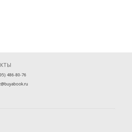
АКТЫ
95) 486-80-76
z@buyabook.ru