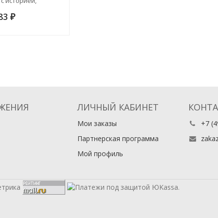
 с историей,
фией, педагогией и
983
й). Издание 2
₽
ЖЕНИЯ
ЛИЧНЫЙ КАБИНЕТ
КОНТ
Мои заказы
+7 (4
Партнерская программа
zaka
Мой профиль