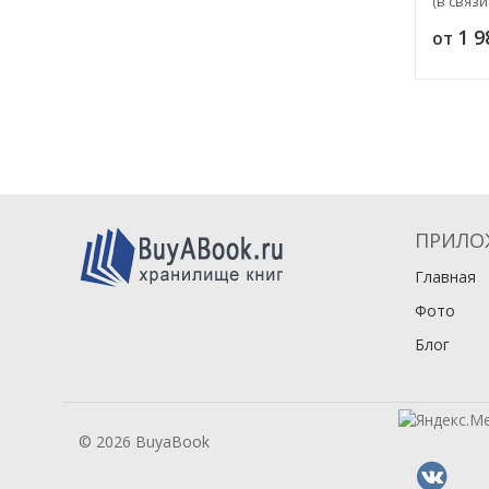
(в связи
этногра
1 
от
гигиено
ПРИЛО
Главная
Фото
Блог
© 2026 BuyaBook