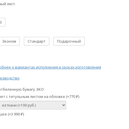
ый лист.
3
Эконом
Стандарт
Подарочный
бнее о вариантах исполнения и сроках изготовления
изводство
отбеленную бумагу ЭКО
ет с титульным листом на обложке (+
770
)
₽
шке (+
3 990
)
₽