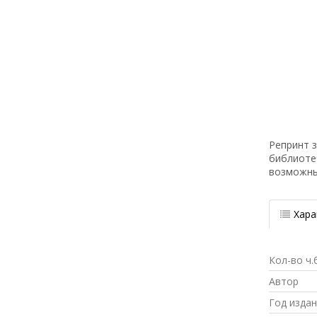
Репринт з
библиоте
возможн
Хара
Кол-во ч.
Автор
Год изда