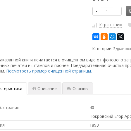
-
+
К сравнению
Категории:
Здравоох
аказанной книги печатается в очищенном виде от фонового заг
чных печатей и штампов и прочее. Предварительная очистка пр
ым.
Посмотреть пример очищенной страницы.
ктеристики
Описание
Отзывы
б. страниц
40
Покровский Егор Ар
ния
1893