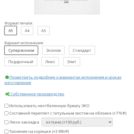
Формат печати:
A5
A4
A3
Вариант исполнения:
Суперэконом
Эконом
Стандарт
Подарочный
Люкс
Элит
Посмотреть подробнее о вариантах исполнения и сроках
изготовления
Собственное производство
Использовать неотбеленную бумагу ЭКО
Составной переплет с титульным листом на обложке (+
770
)
₽
Ляссе-закладка
Тиснение на корешке (+
3 990
)
₽