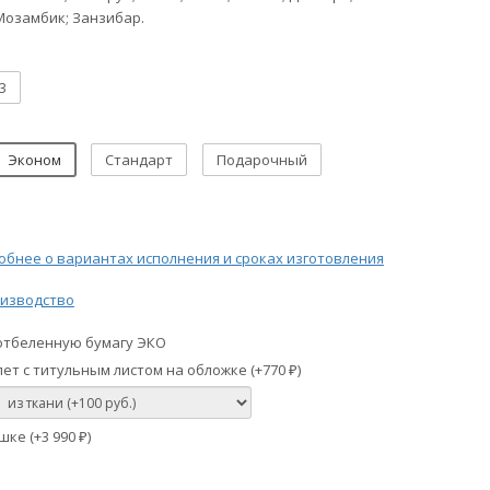
Мозамбик; Занзибар.
3
Эконом
Стандарт
Подарочный
бнее о вариантах исполнения и сроках изготовления
изводство
отбеленную бумагу ЭКО
ет с титульным листом на обложке (+
770
)
₽
шке (+
3 990
)
₽