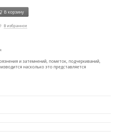
В корзину
В избранное
я
рязнения и затемнений, пометок, подчеркиваний,
оизводится насколько это представляется