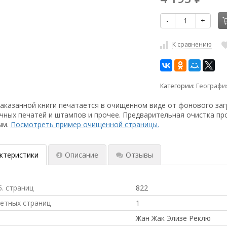
-
+
К сравнению
Категории:
Географи
аказанной книги печатается в очищенном виде от фонового заг
чных печатей и штампов и прочее. Предварительная очистка пр
ым.
Посмотреть пример очищенной страницы.
ктеристики
Описание
Отзывы
б. страниц
822
ветных страниц
1
Жан Жак Элизе Реклю