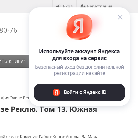
Вход
Регистрация
-80-76
Корзина (
0
)
на сумму
0
₽
ИТЬ КНИГУ?
КОНТАКТЫ
ОТЗЫВЫ
афия Элизе Реклю. Том 13. Южная Африка
зе Реклю. Том 13. Южная
 океан; Камерун; Габон; Конго; Ангола; Да-Мара;