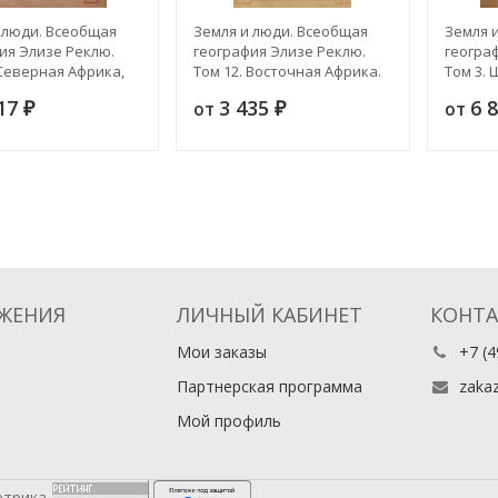
 люди. Всеобщая
Земля и люди. Всеобщая
Земля 
ия Элизе Реклю.
география Элизе Реклю.
геогра
 Северная Африка,
Том 12. Восточная Африка.
Том 3.
 Нила
Атлантические архипелаги.
Герман
317
3 435
6 
от
от
₽
Сенегамбия и Восточный
₽
Судан
ЖЕНИЯ
ЛИЧНЫЙ КАБИНЕТ
КОНТ
Мои заказы
+7 (4
Партнерская программа
zaka
Мой профиль