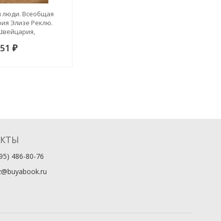
и люди. Всеобщая
фия Элизе Реклю.
 Швейцария,
ия и Австро-Венгрия
851
₽
АКТЫ
95) 486-80-76
z@buyabook.ru