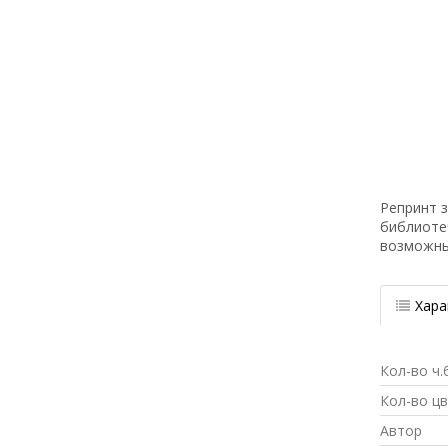
Репринт з
библиоте
возможн
Хара
Кол-во ч.
Кол-во ц
Автор