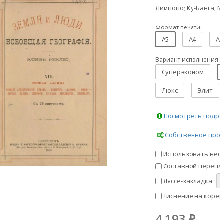
Лимпопо; Ку-Банга; 
Формат печати:
A5
A4
A
Вариант исполнения:
Суперэконом
Люкс
Элит
Посмотреть подро
Собственное про
Использовать не
Составной перепл
Ляссе-закладка
Тиснение на коре
4 193
₽