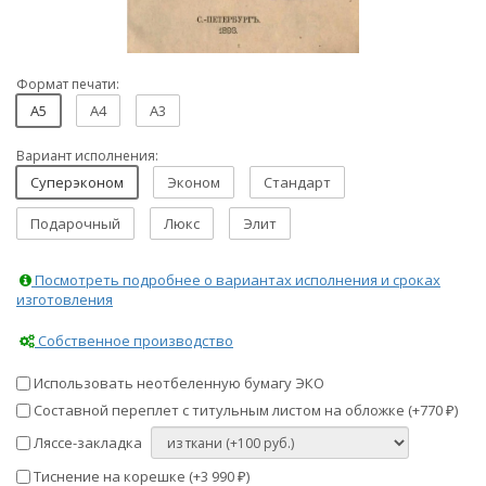
Формат печати:
A5
A4
A3
Вариант исполнения:
Суперэконом
Эконом
Стандарт
Подарочный
Люкс
Элит
Посмотреть подробнее о вариантах исполнения и сроках
изготовления
Собственное производство
Использовать неотбеленную бумагу ЭКО
Составной переплет с титульным листом на обложке (+
770
)
₽
Ляссе-закладка
Тиснение на корешке (+
3 990
)
₽