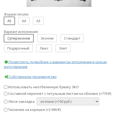
Формат печати:
A5
A4
A3
Вариант исполнения:
Суперэконом
Эконом
Стандарт
Подарочный
Люкс
Элит
Посмотреть подробнее о вариантах исполнения и сроках
изготовления
Собственное производство
Использовать неотбеленную бумагу ЭКО
Составной переплет с титульным листом на обложке (+
770
)
₽
Ляссе-закладка
Тиснение на корешке (+
3 990
)
₽