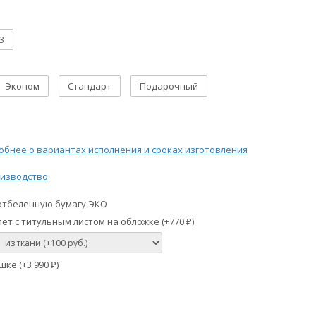
3
Эконом
Стандарт
Подарочный
бнее о вариантах исполнения и сроках изготовления
изводство
отбеленную бумагу ЭКО
ет с титульным листом на обложке (+
770
)
₽
шке (+
3 990
)
₽