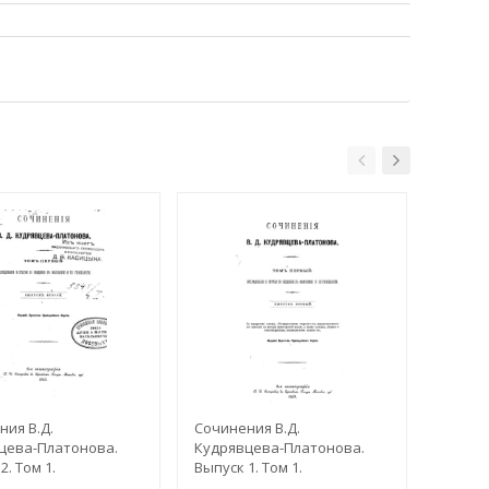
ия В.Д.
Сочинения В.Д.
Сочин
цева-Платонова.
Кудрявцева-Платонова.
Дмитр
2. Том 1.
Выпуск 1. Том 1.
Платон
ования и статьи по
Исследования и статьи по
Исслед