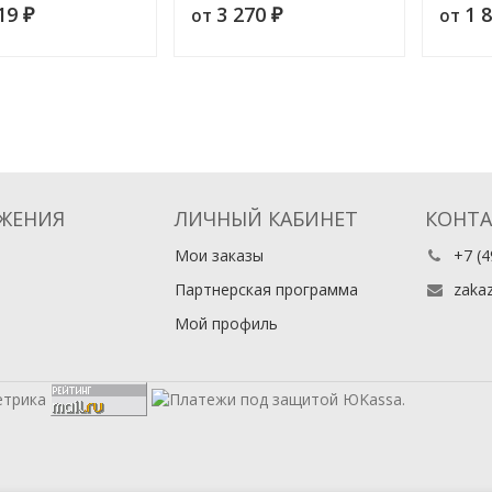
919
3 270
1 
от
от
енному богословию
₽
естественному богословию
₽
введен
по гно
ЖЕНИЯ
ЛИЧНЫЙ КАБИНЕТ
КОНТ
Мои заказы
+7 (4
Партнерская программа
zaka
Мой профиль