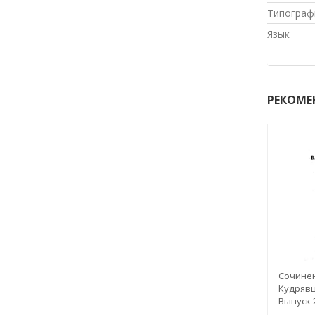
Типограф
Язык
РЕКОМЕ
Сочинен
Кудрявц
Выпуск 2
Исследо