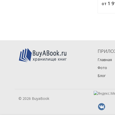
1 
от
естеств
ПРИЛО
Главная
Фото
Блог
© 2026 BuyaBook