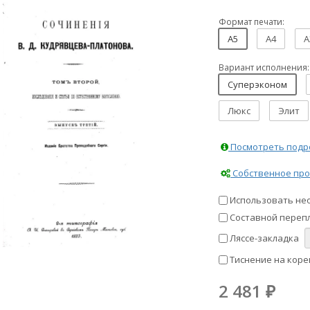
Формат печати:
A5
A4
A
Вариант исполнения:
Суперэконом
Люкс
Элит
Посмотреть подро
Собственное про
Использовать не
Составной перепл
Ляссе-закладка
Тиснение на коре
2 481
₽