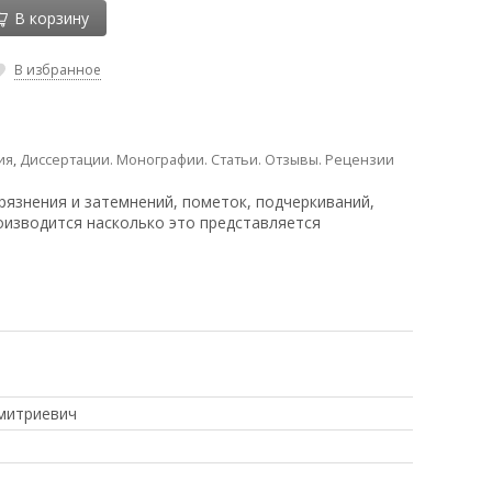
В корзину
В избранное
ия
,
Диссертации. Монографии. Статьи. Отзывы. Рецензии
рязнения и затемнений, пометок, подчеркиваний,
оизводится насколько это представляется
митриевич