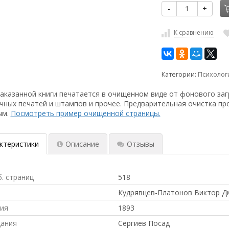
-
+
К сравнению
Категории:
Психолог
аказанной книги печатается в очищенном виде от фонового заг
чных печатей и штампов и прочее. Предварительная очистка пр
ым.
Посмотреть пример очищенной страницы.
ктеристики
Описание
Отзывы
б. страниц
518
Кудрявцев-Платонов Виктор Д
ния
1893
дания
Сергиев Посад