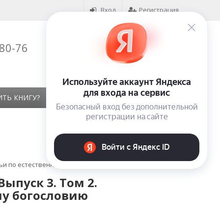
Вход
Регистрация
-80-76
Корзина (
0
)
на сумму
0
₽
ИТЬ КНИГУ?
КОНТАКТЫ
ОТЗЫВЫ
тьи по естественному богословию
ыпуск 3. Том 2.
му богословию