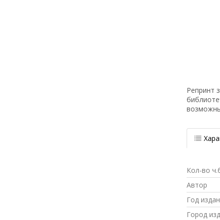
Репринт з
библиоте
возможн
Хара
Кол-во ч.
Автор
Год изда
Город из