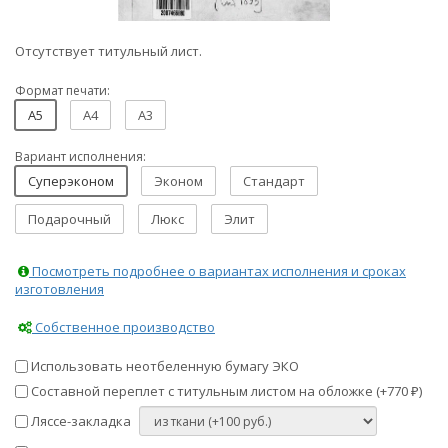
Отсутствует титульный лист.
Формат печати:
A5
A4
A3
Вариант исполнения:
Суперэконом
Эконом
Стандарт
Подарочный
Люкс
Элит
Посмотреть подробнее о вариантах исполнения и сроках
изготовления
Собственное производство
Использовать неотбеленную бумагу ЭКО
Составной переплет с титульным листом на обложке (+
770
)
₽
Ляссе-закладка