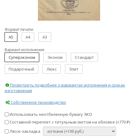
Формат печати:
A5
A4
A3
Вариант исполнения:
Суперэконом
Эконом
Стандарт
Подарочный
Люкс
Элит
Посмотреть подробнее о вариантах исполнения и сроках
изготовления
Собственное производство
Использовать неотбеленную бумагу ЭКО
Составной переплет с титульным листом на обложке (+
770
)
₽
Ляссе-закладка