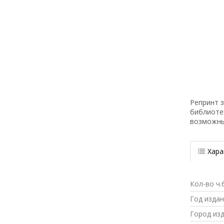
Репринт з
библиоте
возможн
Хара
Кол-во ч.
Год изда
Город из