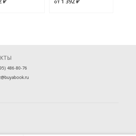
2
1 392
1 
от
от
₽
₽
медиц
Часть 
АКТЫ
95) 486-80-76
z@buyabook.ru