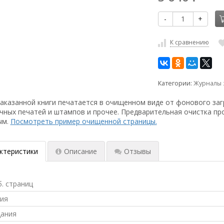
-
+
К сравнению
Категории:
Журналы 
аказанной книги печатается в очищенном виде от фонового заг
чных печатей и штампов и прочее. Предварительная очистка пр
ым.
Посмотреть пример очищенной страницы.
ктеристики
Описание
Отзывы
б. страниц
ния
дания