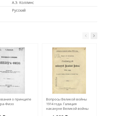
А.Э. Коллинс
Русский
ования о принципе
Вопросы Великой войны
Общая
ра-Физо
1914 года. Галиция
болез
накануне Великой войны
систем
1914 года
Импер