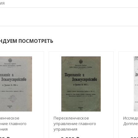
ия
НДУЕМ ПОСМОТРЕТЬ
ленческое
Переселенческое
Исслед
ние главного
управление главного
Доппле
ения
управления
тройства и
землеустройства и