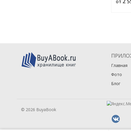
2 
от
земледе
и земле
Уралом 
ПРИЛО
Главная
Фото
Блог
© 2026 BuyaBook