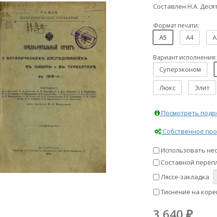
Составлен Н.А. Деся
Формат печати:
A5
A4
A
Вариант исполнения:
Суперэконом
Люкс
Элит
Посмотреть подро
Собственное про
Использовать не
Составной перепл
Ляссе-закладка
Тиснение на коре
3 640
₽