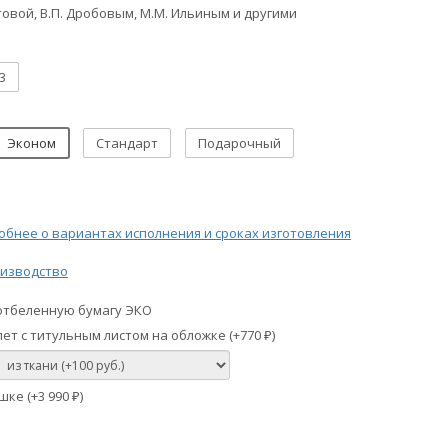
товой, В.П. Дробовым, М.М. Ильиным и другими
3
Эконом
Стандарт
Подарочный
бнее о вариантах исполнения и сроках изготовления
изводство
отбеленную бумагу ЭКО
ет с титульным листом на обложке (+
770
)
₽
шке (+
3 990
)
₽