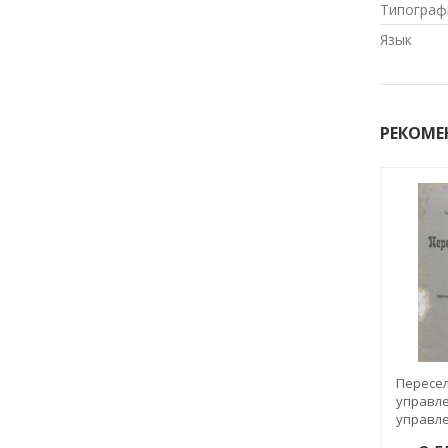
Типограф
Язык
РЕКОМЕ
Пересе
управле
управл
землеус