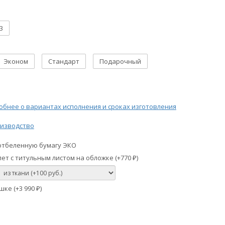
3
Эконом
Стандарт
Подарочный
бнее о вариантах исполнения и сроках изготовления
изводство
отбеленную бумагу ЭКО
ет с титульным листом на обложке (+
770
)
₽
шке (+
3 990
)
₽