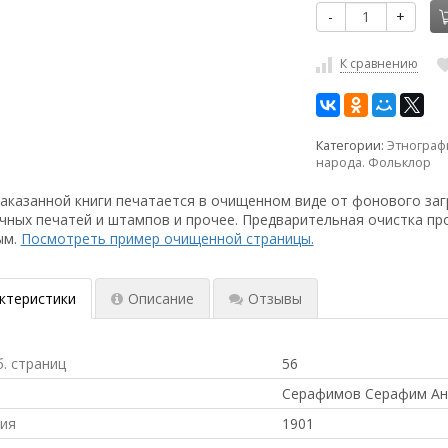
-
+
К сравнению
Категории:
Этнограф
народа. Фольклор
аказанной книги печатается в очищенном виде от фонового заг
чных печатей и штампов и прочее. Предварительная очистка пр
ым.
Посмотреть пример очищенной страницы.
ктеристики
Описание
Отзывы
б. страниц
56
Серафимов Серафим Ан
ния
1901