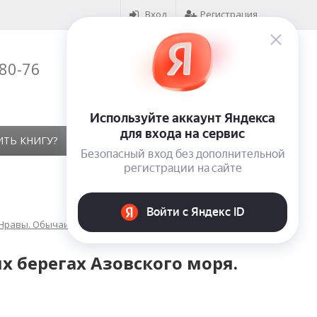
Вход
Регистрация
-80-76
Корзина (
0
)
на сумму
0
₽
ИТЬ КНИГУ?
КОНТАКТЫ
ОТЗЫВЫ
 Нравы. Обычаи. Жизнь народа. Фольклор
х берегах Азовского моря.