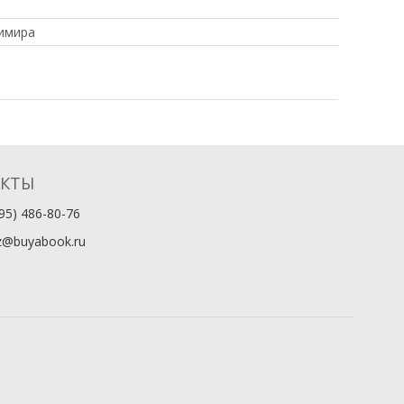
имира
АКТЫ
95) 486-80-76
z@buyabook.ru