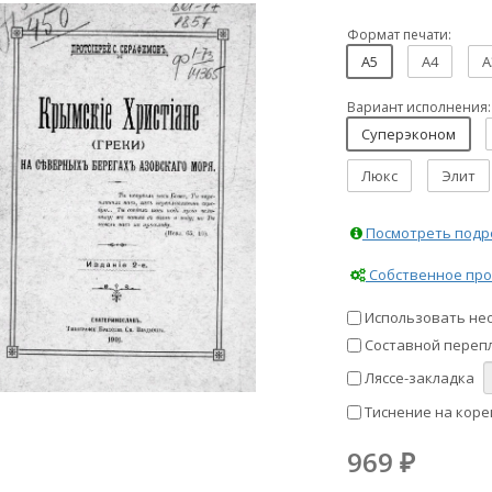
Формат печати:
A5
A4
A
Вариант исполнения:
Суперэконом
Люкс
Элит
Посмотреть подро
Собственное про
Использовать не
Составной перепл
Ляссе-закладка
Тиснение на коре
969
₽