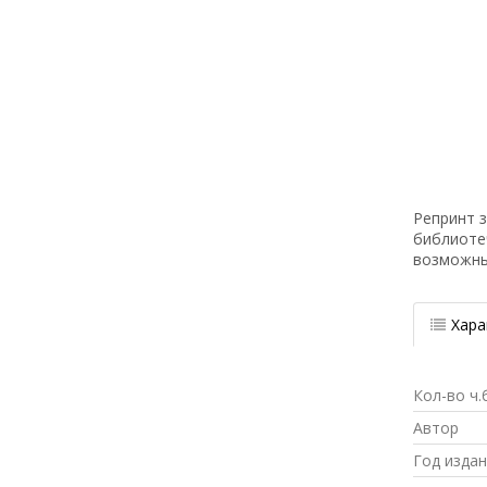
Репринт з
библиоте
возможн
Хара
Кол-во ч.
Автор
Год изда