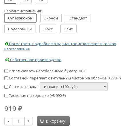
Вариант исполнения:
Суперэконом
Эконом
Стандарт
Подарочный
Люкс
Элит
Посмотреть подробнее о вариантах исполнения и сроках
изготовления
Собственное производство
Использовать неотбеленную бумагу ЭКО
Составной переплет с титульным листом на обложке (+
770
)
₽
Ляссе-закладка
Тиснение на корешке (+
3 990
)
₽
919
₽
-
+
В корзину