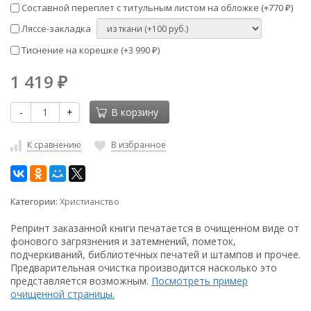
Составной переплет с титульным листом на обложке (+
770
)
₽
Ляссе-закладка
Тиснение на корешке (+
3 990
)
₽
1 419
₽
-
+
В корзину
К сравнению
В избранное
Категории:
Христианство
Репринт заказанной книги печатается в очищенном виде от
фонового загрязнения и затемнений, пометок,
подчеркиваний, библиотечных печатей и штампов и прочее.
Предварительная очистка производится насколько это
представляется возможным.
Посмотреть пример
очищенной страницы.