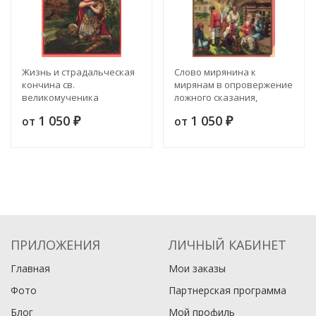
Жизнь и страдальческая
Слово мирянина к
кончина св.
мирянам в опровержение
великомученика
ложного сказания,
Евстафия Плакиды,
известного под именем
1 050
1 050
от
от
супруги его Феопистии и
₽
"Сон Богородицы"
₽
детей их Агапия и
Феописта. (Память 20
сентября). С
приложениями
ПРИЛОЖЕНИЯ
ЛИЧНЫЙ КАБИНЕТ
Главная
Мои заказы
Фото
Партнерская программа
Блог
Мой профиль