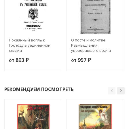
Покаянный вопль к
О посте и молитве.
Господу в уединенной
Размышления
келлии
уверовавшего врача
893
957
от
от
₽
₽
РЕКОМЕНДУЕМ ПОСМОТРЕТЬ