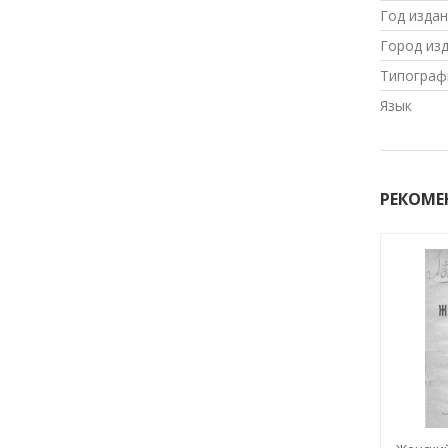
Год изда
Город из
Типограф
Язык
РЕКОМЕ