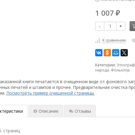
1 007
₽
-
+
К сравнению
Категории:
Этнограф
народа. Фольклор
аказанной книги печатается в очищенном виде от фонового заг
чных печатей и штампов и прочее. Предварительная очистка пр
ым.
Посмотреть пример очищенной страницы.
ктеристики
Описание
Отзывы
б. страниц