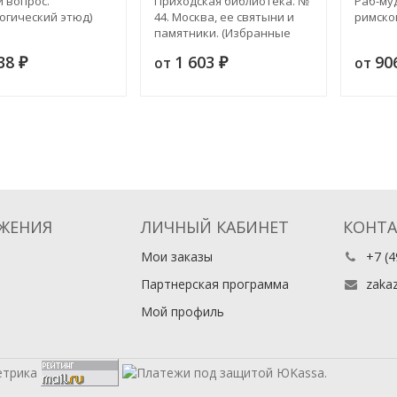
 вопрос.
Приходская библиотека. №
Раб-муд
огический этюд)
44. Москва, ее святыни и
римско
памятники. (Избранные
статьи по описанию
138
1 603
90
от
от
₽
Москвы)
₽
ЖЕНИЯ
ЛИЧНЫЙ КАБИНЕТ
КОНТ
Мои заказы
+7 (4
Партнерская программа
zaka
Мой профиль