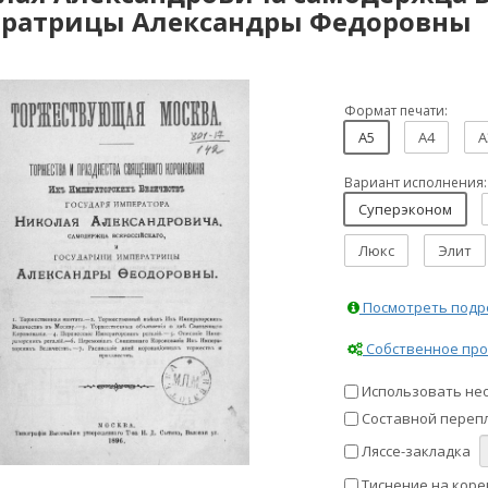
ратрицы Александры Федоровны
Формат печати:
A5
A4
A
Вариант исполнения:
Суперэконом
Люкс
Элит
Посмотреть подро
Собственное про
Использовать не
Составной перепл
Ляссе-закладка
Тиснение на коре