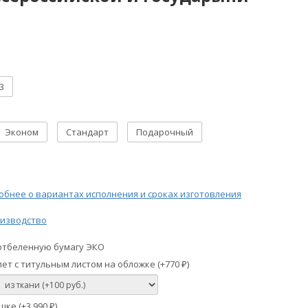
3
Эконом
Стандарт
Подарочный
бнее о вариантах исполнения и сроках изготовления
изводство
отбеленную бумагу ЭКО
ет с титульным листом на обложке (+
770
)
₽
шке (+
3 990
)
₽