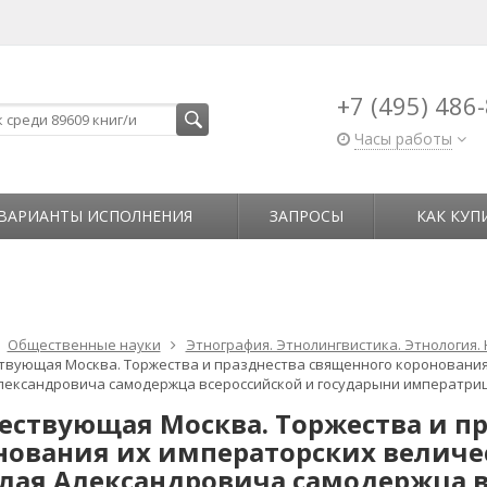
+7 (495) 486
Часы работы
ВАРИАНТЫ ИСПОЛНЕНИЯ
ЗАПРОСЫ
КАК КУП
Общественные науки
Этнография. Этнолингвистика. Этнология.
твующая Москва. Торжества и празднества священного коронования
лександровича самодержца всероссийской и государыни императр
ествующая Москва. Торжества и п
нования их императорских величе
лая Александровича самодержца в