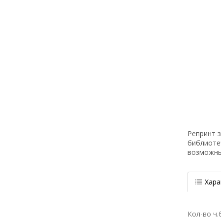
Репринт з
библиоте
возможн
Хара
Кол-во ч.