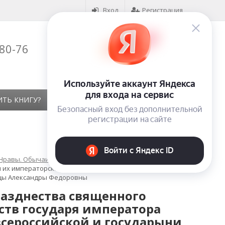
Вход
Регистрация
-80-76
Корзина (
0
)
на сумму
0
₽
ИТЬ КНИГУ?
КОНТАКТЫ
ОТЗЫВЫ
 Нравы. Обычаи. Жизнь народа. Фольклор
 их императорских величеств государя императора
ицы Александры Федоровны
разднества священного
ств государя императора
сероссийской и государыни