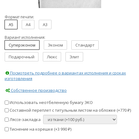
Формат печати:
A5
A4
A3
Вариант исполнения:
Суперэконом
Эконом
Стандарт
Подарочный
Люкс
Элит
Посмотреть подробнее о вариантах исполнения и сроках
изготовления
Собственное производство
Использовать неотбеленную бумагу ЭКО
Составной переплет с титульным листом на обложке (+
770
)
₽
Ляссе-закладка
Тиснение на корешке (+
3 990
)
₽