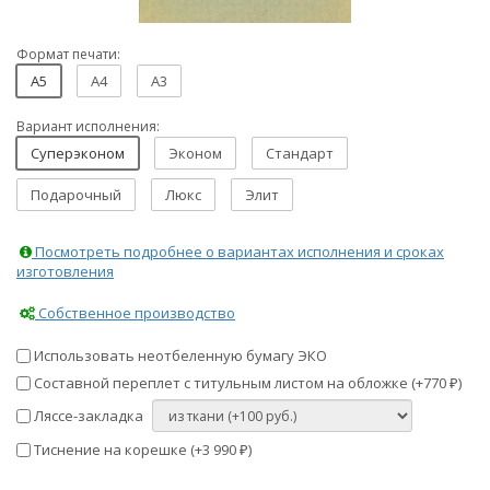
Формат печати:
A5
A4
A3
Вариант исполнения:
Суперэконом
Эконом
Стандарт
Подарочный
Люкс
Элит
Посмотреть подробнее о вариантах исполнения и сроках
изготовления
Собственное производство
Использовать неотбеленную бумагу ЭКО
Составной переплет с титульным листом на обложке (+
770
)
₽
Ляссе-закладка
Тиснение на корешке (+
3 990
)
₽