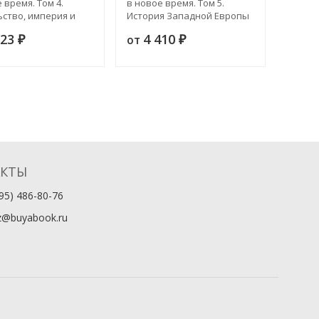
 время. Том 4.
в новое время. Том 5.
в ново
ьство, империя и
История Западной Европы
Послед
рации
в средние десятилетия XIX
Часть 
123
4 410
2 
от
от
₽
века (1830-1867)
₽
АКТЫ
95) 486-80-76
z@buyabook.ru