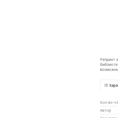
Репринт з
библиоте
возможн
Хара
Кол-во ч.
Автор