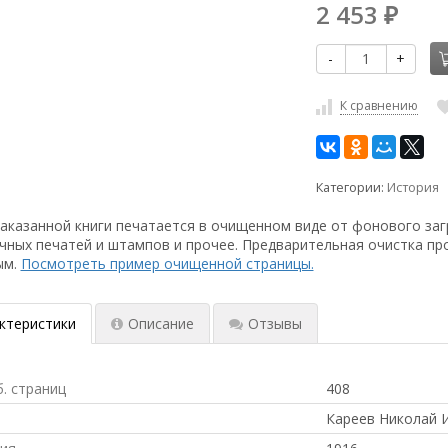
2 453
₽
-
+
К сравнению
Категории:
История
аказанной книги печатается в очищенном виде от фонового заг
чных печатей и штампов и прочее. Предварительная очистка пр
ым.
Посмотреть пример очищенной страницы.
ктеристики
Описание
Отзывы
б. страниц
408
Кареев Николай 