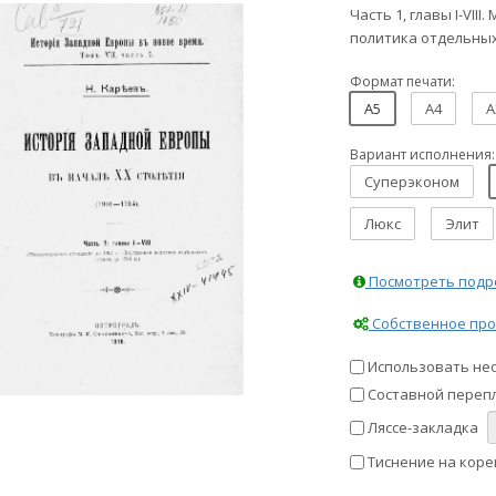
Часть 1, главы I-VI
политика отдельных 
Формат печати:
A5
A4
A
Вариант исполнения:
Суперэконом
Люкс
Элит
Посмотреть подро
Собственное про
Использовать не
Составной перепл
Ляссе-закладка
Тиснение на коре