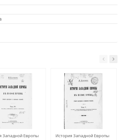
а
я Западной Европы
История Западной Европы
Истор