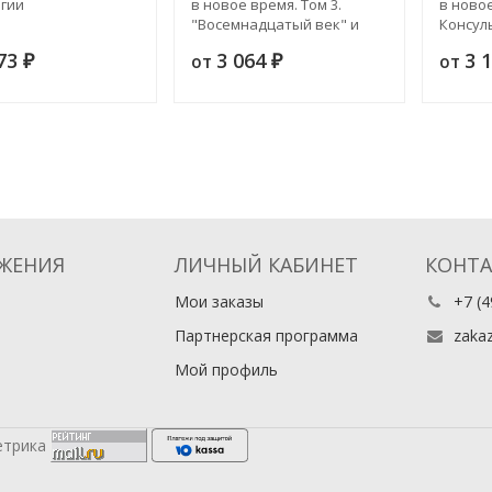
гии
в новое время. Том 3.
в новое
"Восемнадцатый век" и
Консул
французская революция
рестав
173
3 064
3 
от
от
₽
₽
ЖЕНИЯ
ЛИЧНЫЙ КАБИНЕТ
КОНТ
Мои заказы
+7 (4
Партнерская программа
zaka
Мой профиль