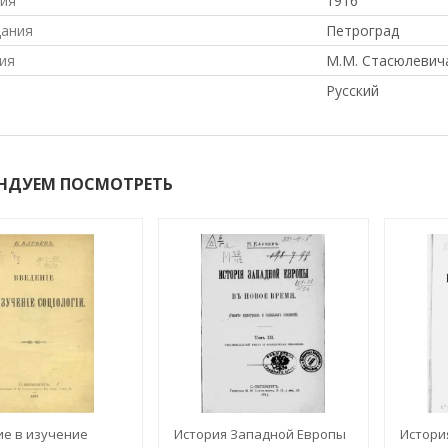
ния
1916
дания
Петроград
ия
М.М. Стасюлевич
Русский
НДУЕМ ПОСМОТРЕТЬ
е в изучение
История Западной Европы
Истори