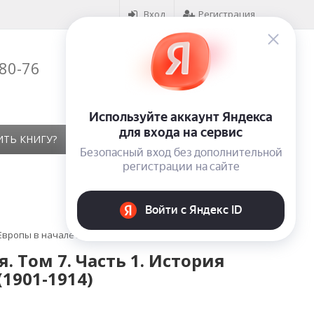
Вход
Регистрация
-80-76
Корзина (
0
)
на сумму
0
₽
ИТЬ КНИГУ?
КОНТАКТЫ
ОТЗЫВЫ
вропы в начале XX столетия (1901-1914)
 Том 7. Часть 1. История
1901-1914)