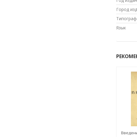
Год изда
Город из
Типограф
Язык
РЕКОМЕ
Введени