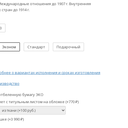
II. Международные отношения до 1907 г. Внутренняя
стран до 1914 г.
3
Эконом
Стандарт
Подарочный
бнее о вариантах исполнения и сроках изготовления
изводство
отбеленную бумагу ЭКО
ет с титульным листом на обложке (+
770
)
₽
шке (+
3 990
)
₽