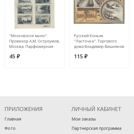
"Московское мыло".
Русский Коньяк
Провизор А.М. Остроумов,
"Ласточка". Торгового
Москва. Парфюмерная
дома Владимир Вишняков
этикетка
и К°. Москва. Винная
45
115
₽
этикетка
₽
ПРИЛОЖЕНИЯ
ЛИЧНЫЙ КАБИНЕТ
Главная
Мои заказы
Фото
Партнерская программа