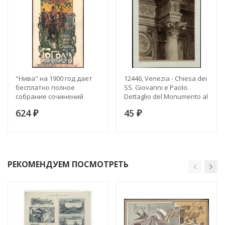
"Нива" на 1900 год дает
12446, Venezia - Chiesa dei
бесплатно полное
SS. Giovanni e Paolo.
собрание сочинений
Dettaglio del Monumento al
Гоголя
Doge Andrea Vendramin (A.
624
45
₽
Leopardi)
₽
РЕКОМЕНДУЕМ ПОСМОТРЕТЬ