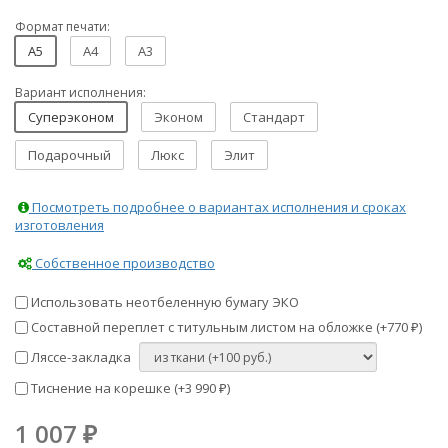
Формат печати:
A5
A4
A3
Вариант исполнения:
Суперэконом
Эконом
Стандарт
Подарочный
Люкс
Элит
Посмотреть подробнее о вариантах исполнения и сроках
изготовления
Собственное производство
Использовать неотбеленную бумагу ЭКО
Составной переплет с титульным листом на обложке (+
770
)
₽
Ляссе-закладка
Тиснение на корешке (+
3 990
)
₽
1 007
₽