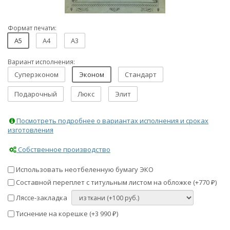
Формат печати:
A5
A4
A3
Вариант исполнения:
Суперэконом
Эконом
Стандарт
Подарочный
Люкс
Элит
Посмотреть подробнее о вариантах исполнения и сроках
изготовления
Собственное производство
Использовать неотбеленную бумагу ЭКО
Составной переплет с титульным листом на обложке (+
770
)
₽
Ляссе-закладка
Тиснение на корешке (+
3 990
)
₽