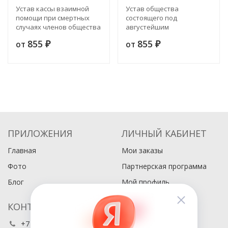
Устав кассы взаимной
Устав общества
помощи при смертных
состоящего под
случаях членов общества
августейшим
вспоможения
покровительством ее
855
855
от
от
приказчикам и
₽
императорского
₽
сидельцам в Санкт-
высочества великой
Петербурге
княгини Марии Павловны,
для содержания
рукодельни в Санкт-
Петербурге
ПРИЛОЖЕНИЯ
ЛИЧНЫЙ КАБИНЕТ
Главная
Мои заказы
Фото
Партнерская программа
Блог
Мой профиль
КОНТАКТЫ
+7 (495) 486-80-76