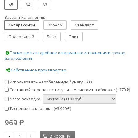
A5
A4
A3
Вариант исполнения:
Суперэконом
Эконом
Стандарт
Подарочный
Люкс
Элит
Посмотреть подробнее о вариантах исполнения и сроках
изготовления
Собственное производство
Использовать неотбеленную бумагу ЭКО
Составной переплет с титульным листом на обложке (+
770
)
₽
Ляссе-закладка
Тиснение на корешке (+
3 990
)
₽
969
₽
-
+
В корзину