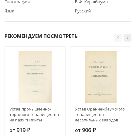
Типография
В.Ф. Киршбаума
Язык
Русский
РЕКОМЕНДУЕМ ПОСМОТРЕТЬ
Устав промышленно-
Устав Ораниенбаумского
торгового товарищества
товарищества
на паях "Никиты
лесопильных заводов
Понизовкина сыновья"
919
906
от
от
₽
₽