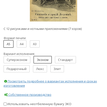
С 12 рисунками и нотными приложениями (7 хоров)
Формат печати:
A5
A4
A3
Вариант исполнения:
Суперэконом
Эконом
Стандарт
Подарочный
Люкс
Элит
Посмотреть подробнее о вариантах исполнения и сроках
изготовления
Собственное производство
Использовать неотбеленную бумагу ЭКО