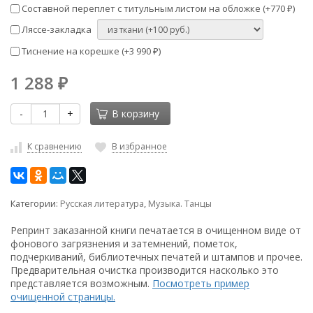
Составной переплет с титульным листом на обложке (+
770
)
₽
Ляссе-закладка
Тиснение на корешке (+
3 990
)
₽
1 288
₽
-
+
В корзину
К сравнению
В избранное
Категории:
Русская литература
,
Музыка. Танцы
Репринт заказанной книги печатается в очищенном виде от
фонового загрязнения и затемнений, пометок,
подчеркиваний, библиотечных печатей и штампов и прочее.
Предварительная очистка производится насколько это
представляется возможным.
Посмотреть пример
очищенной страницы.