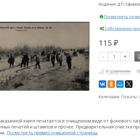
Издание Д.П. Ефимо
Посмотреть подро
Собственное про
115
₽
-
+
К сравнению
Категории:
Плакаты.
аказанной книги печатается в очищенном виде от фонового заг
чных печатей и штампов и прочее. Предварительная очистка пр
ым.
Посмотреть пример очищенной страницы.