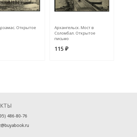
Арзамас. Открытое
Архангельск. Мост в
Арханг
Соломбал. Открытое
Соломб
письмо
Откры
115
115
₽
АКТЫ
95) 486-80-76
z@buyabook.ru