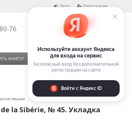
Вход
Регистрация
-80-76
Корзина (
0
)
на сумму
0
₽
ИТЬ КНИГУ?
КОНТАКТЫ
ОТЗЫВЫ
крытое письмо
 la Sibérie, № 45. Укладка