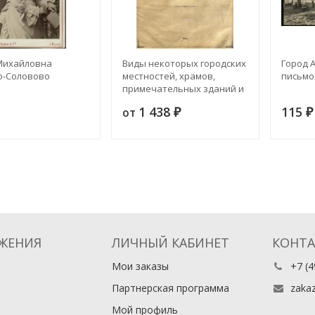
Михайловна
Виды некоторых городских
Город 
о-Соловово
местностей, храмов,
письмо
примечательных зданий и
других сооружений
1 438
115
от
₽
₽
ЖЕНИЯ
ЛИЧНЫЙ КАБИНЕТ
КОНТ
Мои заказы
+7 (4
Партнерская программа
zaka
Мой профиль