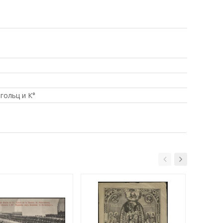
гольц и К°