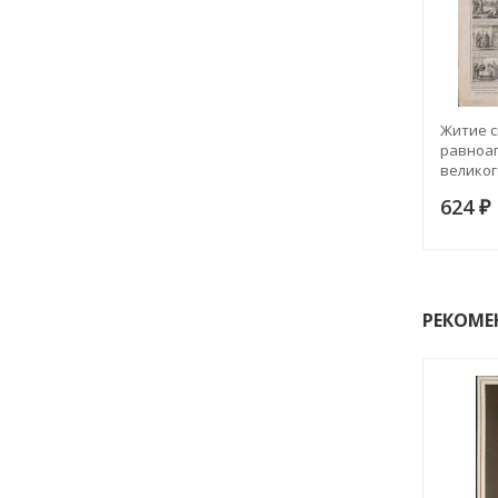
Житие с
равноа
великог
Констан
624
года
₽
РЕКОМЕ