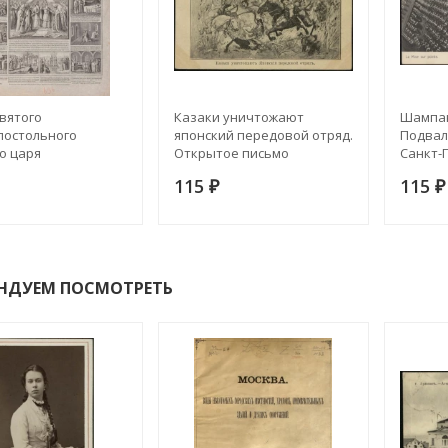
вятого
Казаки уничтожают
Шампан
постольного
японский передовой отряд.
Подвал
о царя
Открытое письмо
Санкт-
тина. Издание 1876
в обра
115
115
₽
письмо
₽
НДУЕМ ПОСМОТРЕТЬ