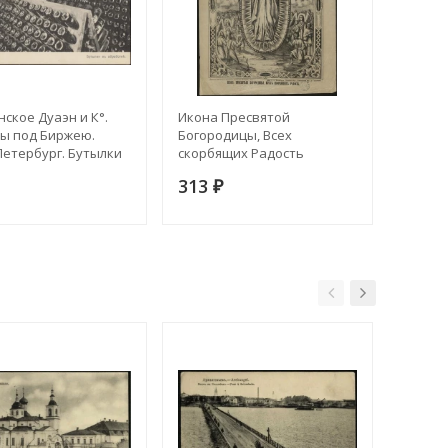
ское Дуаэн и К°.
Икона Пресвятой
План с
ы под Биржею.
Богородицы, Всех
Москвы
Петербург. Бутылки
скорбящих Радость
(с обо
ботке. Открытое
железн
313
624
₽