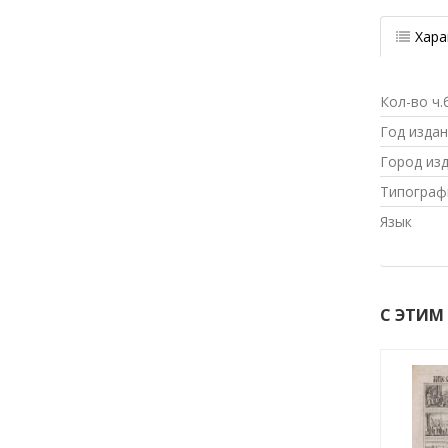
Хара
Кол-во ч.
Год изда
Город из
Типограф
Язык
С ЭТИМ