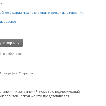
ва
бнее о вариантах исполнения и сроках изготовления
изводство
В корзину
В избранное
 Фотографии. Открытки
рязнения и затемнений, пометок, подчеркиваний,
оизводится насколько это представляется