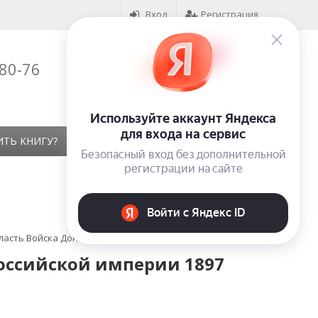
Вход
Регистрация
-80-76
Корзина (
0
)
на сумму
0
₽
ИТЬ КНИГУ?
КОНТАКТЫ
ОТЗЫВЫ
ласть Войска Донского
оссийской империи 1897