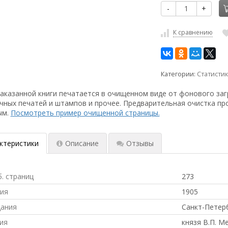
-
+
К сравнению
Категории:
Статистик
аказанной книги печатается в очищенном виде от фонового заг
чных печатей и штампов и прочее. Предварительная очистка пр
ым.
Посмотреть пример очищенной страницы.
ктеристики
Описание
Отзывы
б. страниц
273
ния
1905
дания
Санкт-Петер
ия
князя В.П. М