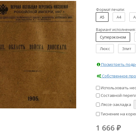
Формат печати:
A5
A4
A
Вариант исполнения:
Суперэконом
Люкс
Элит
Посмотреть подро
Собственное про
Использовать не
Составной перепл
Ляссе-закладка
Тиснение на коре
1 666
₽