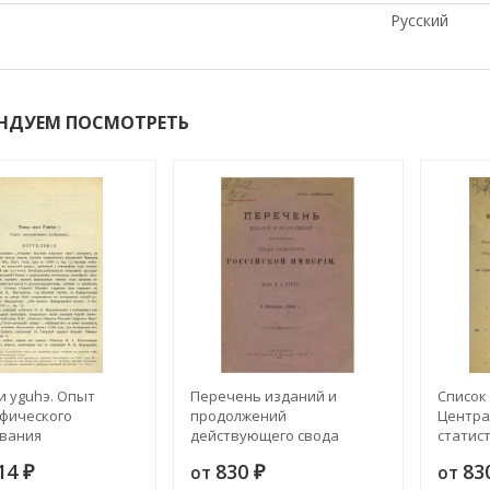
Русский
НДУЕМ ПОСМОТРЕТЬ
и yguhэ. Опыт
Перечень изданий и
Список
фического
продолжений
Центра
вания
действующего свода
статис
законов Российской
Минист
514
830
83
от
от
₽
империи. 1 ноября 1897
₽
дел за 