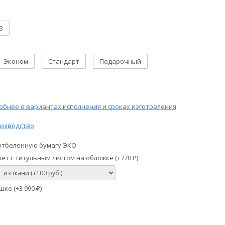
3
Эконом
Стандарт
Подарочный
бнее о вариантах исполнения и сроках изготовления
изводство
отбеленную бумагу ЭКО
ет с титульным листом на обложке (+
770
)
₽
шке (+
3 990
)
₽