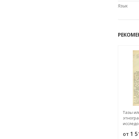
Язык
РЕКОМЕ
Тазы ил
этногра
исследо
1 
от