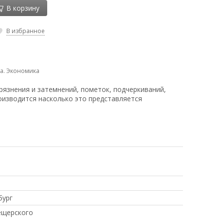
В корзину
В избранное
а. Экономика
рязнения и затемнений, пометок, подчеркиваний,
оизводится насколько это представляется
бург
ещерского