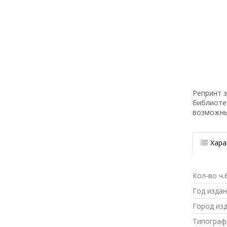
Репринт з
библиоте
возможн
Хара
Кол-во ч.
Год изда
Город из
Типограф