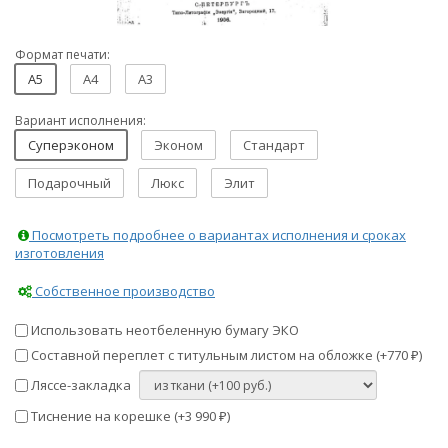
Формат печати:
A5
A4
A3
Вариант исполнения:
Суперэконом
Эконом
Стандарт
Подарочный
Люкс
Элит
Посмотреть подробнее о вариантах исполнения и сроках
изготовления
Собственное производство
Использовать неотбеленную бумагу ЭКО
Составной переплет с титульным листом на обложке (+
770
)
₽
Ляссе-закладка
Тиснение на корешке (+
3 990
)
₽